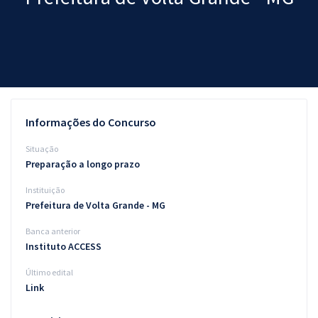
Pós
Graduação
OAB
Mentorias
Informações do Concurso
Questões grátis
Situação
Preparação a longo prazo
Conteúdo gratuito
Instituição
Blog
Prefeitura de Volta Grande - MG
Aprovados
Banca anterior
Instituto ACCESS
Atendimento
Último edital
Link