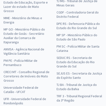
TJ MG - Tribunal de Justiça de
Estado de Educação, Esporte e
Minas Gerais
Lazer do estado de Mato
Grosso
CGDF - Controladoria Geral do
Distrito Federal
MME - Ministério de Minas e
Energia
DPE RS - Defensoria Pública do
Estado do Rio Grande do Sul
MP GO - Ministério Público do
Estado de Goiás - Secretário
MP SP - Ministério Público do
Auxiliar da Comarca de
Estado de São Paulo
Itapuranga
PM SC - Polícia Militar de Santa
ANVISA - Agência Nacional de
Catarina
Vigilância Sanitária
SEDUC RS - Secretaria de
PM PE - Polícia Militar de
Estado da Educação do Rio
Pernambuco
Grande do Sul
CRECI MT - Conselho Regional de
SEJUS ES - Secretaria da Justiça
Corretores de Imóveis do Mato
do Espírito Santo
Grosso
TJ BA - Tribunal de Justiça do
Universidade Federal de
Estado da Bahia
Catalão - UFCAT
TRF 3 - Tribunal Regional Federal
UFR - Universidade Federal de
da 3ª Região
Rondonópolis