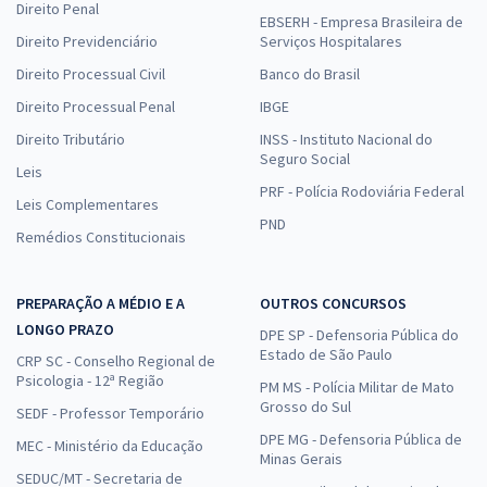
Direito Penal
EBSERH - Empresa Brasileira de
Direito Previdenciário
Serviços Hospitalares
Direito Processual Civil
Banco do Brasil
Direito Processual Penal
IBGE
Direito Tributário
INSS - Instituto Nacional do
Seguro Social
Leis
PRF - Polícia Rodoviária Federal
Leis Complementares
PND
Remédios Constitucionais
PREPARAÇÃO A MÉDIO E A
OUTROS CONCURSOS
LONGO PRAZO
DPE SP - Defensoria Pública do
Estado de São Paulo
CRP SC - Conselho Regional de
Psicologia - 12ª Região
PM MS - Polícia Militar de Mato
Grosso do Sul
SEDF - Professor Temporário
DPE MG - Defensoria Pública de
MEC - Ministério da Educação
Minas Gerais
SEDUC/MT - Secretaria de