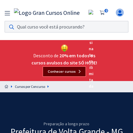
0
Assinatura Ilimitada 11
Acesso a todos os cursos. Teste grátis por 7 dias!
Assinatura OAB Até Passar
Acesso ilimitado a toda preparação para o Exame da
Desconto de
20% em todos os
Ordem, até você passar!
cursos avulsos do site SÓ HOJE!
Conhecer cursos
Residências Multiprofissionais
Preparação completa e intensiva para as principais
Cursos por Concurso
residências em saúde do Brasil
Concursos
Assinatura Ilimitada
Preparação a longo prazo
Cursos 20% OFF
Prefeitura de Volta Grande - MG