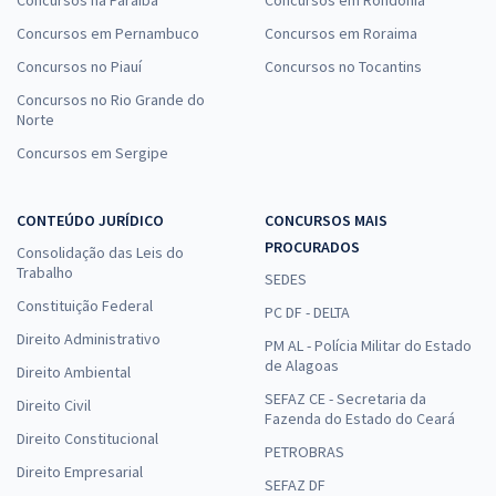
Concursos na Paraíba
Concursos em Rondônia
Concursos em Pernambuco
Concursos em Roraima
Concursos no Piauí
Concursos no Tocantins
Concursos no Rio Grande do
Norte
Concursos em Sergipe
CONTEÚDO JURÍDICO
CONCURSOS MAIS
PROCURADOS
Consolidação das Leis do
Trabalho
SEDES
Constituição Federal
PC DF - DELTA
Direito Administrativo
PM AL - Polícia Militar do Estado
de Alagoas
Direito Ambiental
SEFAZ CE - Secretaria da
Direito Civil
Fazenda do Estado do Ceará
Direito Constitucional
PETROBRAS
Direito Empresarial
SEFAZ DF