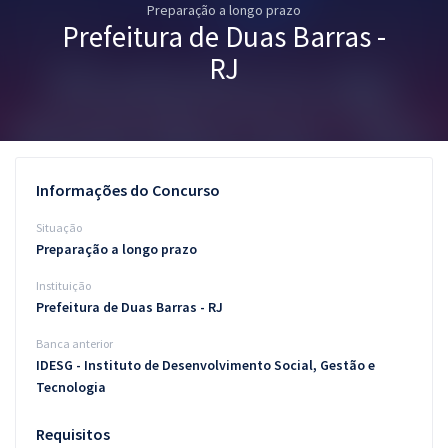
Preparação a longo prazo
Pós
Prefeitura de Duas Barras -
Graduação
RJ
OAB
Mentorias
Informações do Concurso
Questões grátis
Situação
Conteúdo gratuito
Preparação a longo prazo
Instituição
Blog
Prefeitura de Duas Barras - RJ
Aprovados
Banca anterior
IDESG - Instituto de Desenvolvimento Social, Gestão e
Atendimento
Tecnologia
Requisitos