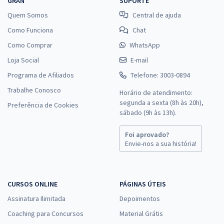
GRAN
SUPORTE
Quem Somos
Central de ajuda
Como Funciona
Chat
Como Comprar
WhatsApp
Loja Social
E-mail
Programa de Afiliados
Telefone: 3003-0894
Trabalhe Conosco
Horário de atendimento:
segunda a sexta (8h às 20h),
Preferência de Cookies
sábado (9h às 13h).
Foi aprovado?
Envie-nos a sua história!
CURSOS ONLINE
PÁGINAS ÚTEIS
Assinatura Ilimitada
Depoimentos
Coaching para Concursos
Material Grátis