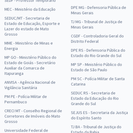
SEDF - Professor Temporário
DPE MG - Defensoria Pública de
MEC - Ministério da Educação
Minas Gerais
SEDUC/MT - Secretaria de
TJ MG - Tribunal de Justiça de
Estado de Educação, Esporte e
Minas Gerais
Lazer do estado de Mato
Grosso
CGDF - Controladoria Geral do
Distrito Federal
MME - Ministério de Minas e
Energia
DPE RS - Defensoria Pública do
Estado do Rio Grande do Sul
MP GO - Ministério Público do
Estado de Goiás - Secretário
MP SP - Ministério Público do
Auxiliar da Comarca de
Estado de São Paulo
Itapuranga
PM SC - Polícia Militar de Santa
ANVISA - Agência Nacional de
Catarina
Vigilância Sanitária
SEDUC RS - Secretaria de
PM PE - Polícia Militar de
Estado da Educação do Rio
Pernambuco
Grande do Sul
CRECI MT - Conselho Regional de
SEJUS ES - Secretaria da Justiça
Corretores de Imóveis do Mato
do Espírito Santo
Grosso
TJ BA - Tribunal de Justiça do
Universidade Federal de
Estado da Bahia