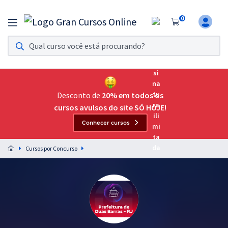
0
Assinatura Ilimitada 11
Acesso a todos os cursos. Teste grátis por 7 dias!
Assinatura OAB Até Passar
Acesso ilimitado a toda preparação para o Exame da
Desconto de
20% em todos os
Ordem, até você passar!
cursos avulsos do site SÓ HOJE!
Conhecer cursos
Residências Multiprofissionais
Preparação completa e intensiva para as principais
Cursos por Concurso
residências em saúde do Brasil
Concursos
Assinatura Ilimitada
Cursos 20% OFF