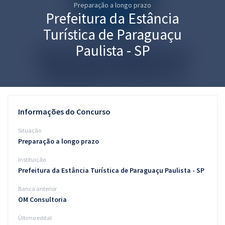
Preparação a longo prazo
Pós
Prefeitura da Estância
Graduação
Turística de Paraguaçu
Paulista - SP
OAB
Mentorias
Questões grátis
Informações do Concurso
Conteúdo gratuito
Situação
Preparação a longo prazo
Blog
Instituição
Aprovados
Prefeitura da Estância Turística de Paraguaçu Paulista - SP
Banca anterior
Atendimento
OM Consultoria
Último edital