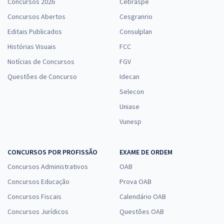
Concursos 2026
Cebraspe
Concursos Abertos
Cesgranrio
Editais Publicados
Consulplan
Histórias Visuais
FCC
Notícias de Concursos
FGV
Questões de Concurso
Idecan
Selecon
Uniase
Vunesp
CONCURSOS POR PROFISSÃO
EXAME DE ORDEM
Concursos Administrativos
OAB
Concursos Educação
Prova OAB
Concursos Fiscais
Calendário OAB
Concursos Jurídicos
Questões OAB