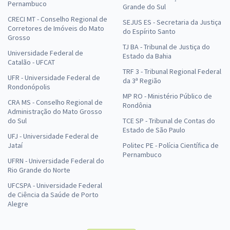
Pernambuco
Grande do Sul
CRECI MT - Conselho Regional de
SEJUS ES - Secretaria da Justiça
Corretores de Imóveis do Mato
do Espírito Santo
Grosso
TJ BA - Tribunal de Justiça do
Universidade Federal de
Estado da Bahia
Catalão - UFCAT
TRF 3 - Tribunal Regional Federal
UFR - Universidade Federal de
da 3ª Região
Rondonópolis
MP RO - Ministério Público de
CRA MS - Conselho Regional de
Rondônia
Administração do Mato Grosso
do Sul
TCE SP - Tribunal de Contas do
Estado de São Paulo
UFJ - Universidade Federal de
Jataí
Politec PE - Polícia Científica de
Pernambuco
UFRN - Universidade Federal do
Rio Grande do Norte
UFCSPA - Universidade Federal
de Ciência da Saúde de Porto
Alegre