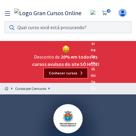
0
Assinatura Ilimitada 11
Acesso a todos os cursos. Teste grátis por 7 dias!
Assinatura OAB Até Passar
Acesso ilimitado a toda preparação para o Exame da
Desconto de
20% em todos os
Ordem, até você passar!
cursos avulsos do site SÓ HOJE!
Conhecer cursos
Residências Multiprofissionais
Preparação completa e intensiva para as principais
Cursos por Concurso
residências em saúde do Brasil
Concursos
Assinatura Ilimitada
Cursos 20% OFF