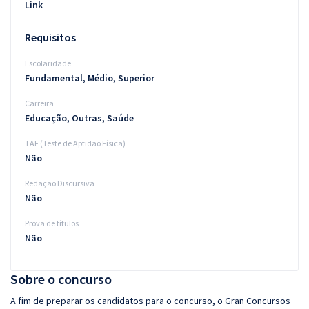
Link
Requisitos
Escolaridade
Fundamental, Médio, Superior
Carreira
Educação, Outras, Saúde
TAF (Teste de Aptidão Física)
Não
Redação Discursiva
Não
Prova de títulos
Não
Sobre o concurso
A fim de preparar os candidatos para o concurso, o Gran Concursos