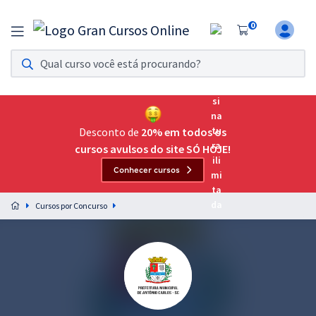
0
Assinatura Ilimitada 11
Acesso a todos os cursos. Teste grátis por 7 dias!
Assinatura OAB Até Passar
Acesso ilimitado a toda preparação para o Exame da
Desconto de
20% em todos os
Ordem, até você passar!
cursos avulsos do site SÓ HOJE!
Conhecer cursos
Residências Multiprofissionais
Preparação completa e intensiva para as principais
Cursos por Concurso
residências em saúde do Brasil
Concursos
Assinatura Ilimitada
Cursos 20% OFF