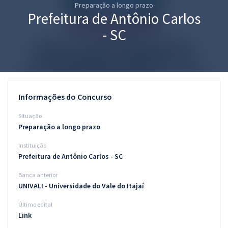
Preparação a longo prazo
Pós
Prefeitura de Antônio Carlos
Graduação
- SC
OAB
Mentorias
Informações do Concurso
Questões grátis
Situação
Conteúdo gratuito
Preparação a longo prazo
Instituição
Blog
Prefeitura de Antônio Carlos - SC
Aprovados
Banca anterior
UNIVALI - Universidade do Vale do Itajaí
Atendimento
Último edital
Link