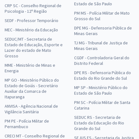
Estado de São Paulo
CRP SC - Conselho Regional de
Psicologia - 12ª Região
PM MS - Polícia Militar de Mato
Grosso do Sul
SEDF - Professor Temporário
DPE MG - Defensoria Pública de
MEC - Ministério da Educação
Minas Gerais
SEDUC/MT - Secretaria de
TJ MG - Tribunal de Justiça de
Estado de Educação, Esporte e
Minas Gerais
Lazer do estado de Mato
Grosso
CGDF - Controladoria Geral do
Distrito Federal
MME - Ministério de Minas e
Energia
DPE RS - Defensoria Pública do
Estado do Rio Grande do Sul
MP GO - Ministério Público do
Estado de Goiás - Secretário
MP SP - Ministério Público do
Auxiliar da Comarca de
Estado de São Paulo
Itapuranga
PM SC - Polícia Militar de Santa
ANVISA - Agência Nacional de
Catarina
Vigilância Sanitária
SEDUC RS - Secretaria de
PM PE - Polícia Militar de
Estado da Educação do Rio
Pernambuco
Grande do Sul
CRECI MT - Conselho Regional de
SEJUS ES - Secretaria da Justiça