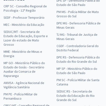
DPE SP - Defensoria Pública do
Estado de São Paulo
CRP SC - Conselho Regional de
Psicologia - 12ª Região
PM MS - Polícia Militar de Mato
Grosso do Sul
SEDF - Professor Temporário
DPE MG - Defensoria Pública de
MEC - Ministério da Educação
Minas Gerais
SEDUC/MT - Secretaria de
TJ MG - Tribunal de Justiça de
Estado de Educação, Esporte e
Minas Gerais
Lazer do estado de Mato
Grosso
CGDF - Controladoria Geral do
Distrito Federal
MME - Ministério de Minas e
Energia
DPE RS - Defensoria Pública do
Estado do Rio Grande do Sul
MP GO - Ministério Público do
Estado de Goiás - Secretário
MP SP - Ministério Público do
Auxiliar da Comarca de
Estado de São Paulo
Itapuranga
PM SC - Polícia Militar de Santa
ANVISA - Agência Nacional de
Catarina
Vigilância Sanitária
SEDUC RS - Secretaria de
PM PE - Polícia Militar de
Estado da Educação do Rio
Pernambuco
Grande do Sul
CRECI MT - Conselho Regional de