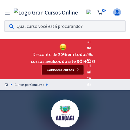
0
Assinatura Ilimitada 11
Acesso a todos os cursos. Teste grátis por 7 dias!
Assinatura OAB Até Passar
Acesso ilimitado a toda preparação para o Exame da
Desconto de
20% em todos os
Ordem, até você passar!
cursos avulsos do site SÓ HOJE!
Conhecer cursos
Residências Multiprofissionais
Preparação completa e intensiva para as principais
Cursos por Concurso
residências em saúde do Brasil
Concursos
Assinatura Ilimitada
Cursos 20% OFF