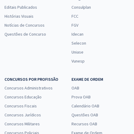
Editais Publicados
Consulplan
Histórias Visuais
FCC
Notícias de Concursos
FGV
Questões de Concurso
Idecan
Selecon
Uniase
Vunesp
CONCURSOS POR PROFISSÃO
EXAME DE ORDEM
Concursos Administrativos
OAB
Concursos Educação
Prova OAB
Concursos Fiscais
Calendário OAB
Concursos Jurídicos
Questões OAB
Concursos Militares
Recursos OAB
Concursos Policiais
Exame de Ordem