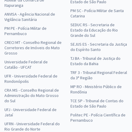
Auxiliar da Comarca de
Estado de São Paulo
Itapuranga
PM SC - Polícia Militar de Santa
ANVISA - Agência Nacional de
Catarina
Vigilância Sanitária
SEDUC RS - Secretaria de
PM PE - Polícia Militar de
Estado da Educação do Rio
Pernambuco
Grande do Sul
CRECI MT - Conselho Regional de
SEJUS ES - Secretaria da Justiça
Corretores de Imóveis do Mato
do Espírito Santo
Grosso
TJ BA - Tribunal de Justiça do
Universidade Federal de
Estado da Bahia
Catalão - UFCAT
TRF 3 - Tribunal Regional Federal
UFR - Universidade Federal de
da 3ª Região
Rondonópolis
MP RO - Ministério Público de
CRA MS - Conselho Regional de
Rondônia
Administração do Mato Grosso
do Sul
TCE SP - Tribunal de Contas do
Estado de São Paulo
UFJ - Universidade Federal de
Jataí
Politec PE - Polícia Científica de
Pernambuco
UFRN - Universidade Federal do
Rio Grande do Norte