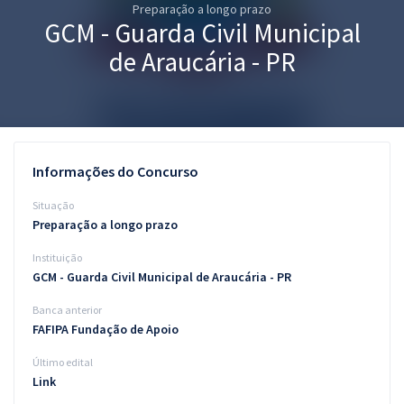
Preparação a longo prazo
Pós
GCM - Guarda Civil Municipal
Graduação
de Araucária - PR
OAB
Mentorias
Informações do Concurso
Questões grátis
Situação
Conteúdo gratuito
Preparação a longo prazo
Instituição
Blog
GCM - Guarda Civil Municipal de Araucária - PR
Aprovados
Banca anterior
FAFIPA Fundação de Apoio
Atendimento
Último edital
Link