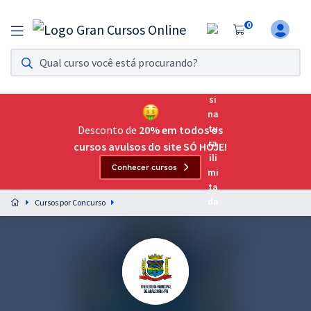
0
Assinatura Ilimitada 11
Acesso a todos os cursos. Teste grátis por 7 dias!
Assinatura OAB Até Passar
Acesso ilimitado a toda preparação para o Exame da
Desconto de
20% em todos os
Ordem, até você passar!
cursos avulsos do site SÓ HOJE!
Conhecer cursos
Residências Multiprofissionais
Preparação completa e intensiva para as principais
Cursos por Concurso
residências em saúde do Brasil
Concursos
Assinatura Ilimitada
Cursos 20% OFF