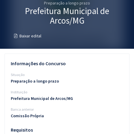
Preparação a longo prazo
Pós
Prefeitura Municipal de
Graduação
Arcos/MG
OAB
Baixar edital
Mentorias
Questões grátis
Informações do Concurso
Conteúdo gratuito
Situação
Preparação a longo prazo
Blog
Instituição
Aprovados
Prefeitura Municipal de Arcos/MG
Banca anterior
Atendimento
Comissão Própria
Requisitos