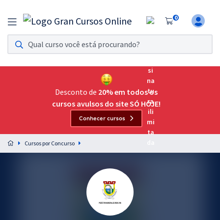
0
Assinatura Ilimitada 11
Acesso a todos os cursos. Teste grátis por 7 dias!
Assinatura OAB Até Passar
Acesso ilimitado a toda preparação para o Exame da
Desconto de
20% em todos os
Ordem, até você passar!
cursos avulsos do site SÓ HOJE!
Conhecer cursos
Residências Multiprofissionais
Preparação completa e intensiva para as principais
Cursos por Concurso
residências em saúde do Brasil
Concursos
Assinatura Ilimitada
Cursos 20% OFF