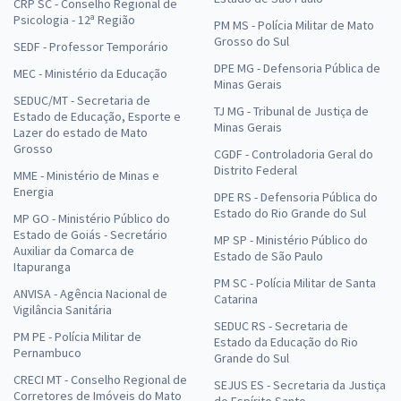
CRP SC - Conselho Regional de
Psicologia - 12ª Região
PM MS - Polícia Militar de Mato
Grosso do Sul
SEDF - Professor Temporário
DPE MG - Defensoria Pública de
MEC - Ministério da Educação
Minas Gerais
SEDUC/MT - Secretaria de
TJ MG - Tribunal de Justiça de
Estado de Educação, Esporte e
Minas Gerais
Lazer do estado de Mato
Grosso
CGDF - Controladoria Geral do
Distrito Federal
MME - Ministério de Minas e
Energia
DPE RS - Defensoria Pública do
Estado do Rio Grande do Sul
MP GO - Ministério Público do
Estado de Goiás - Secretário
MP SP - Ministério Público do
Auxiliar da Comarca de
Estado de São Paulo
Itapuranga
PM SC - Polícia Militar de Santa
ANVISA - Agência Nacional de
Catarina
Vigilância Sanitária
SEDUC RS - Secretaria de
PM PE - Polícia Militar de
Estado da Educação do Rio
Pernambuco
Grande do Sul
CRECI MT - Conselho Regional de
SEJUS ES - Secretaria da Justiça
Corretores de Imóveis do Mato