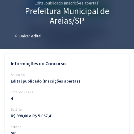
Edital publicado (Inscrições abertas)
Pós
Prefeitura Municipal de
Graduação
Areias/SP
OAB
Baixar edital
Mentorias
Questões grátis
Informações do Concurso
Conteúdo gratuito
Situação
Edital publicado (Inscrições abertas)
Blog
Total de vagas
Aprovados
4
Salário
Atendimento
R$ 998,00 a R$ 5.067,41
Estado
SP