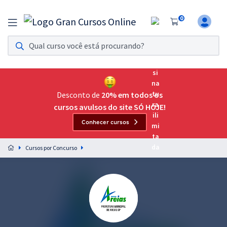
0
Assinatura Ilimitada 11
Acesso a todos os cursos. Teste grátis por 7 dias!
Assinatura OAB Até Passar
Acesso ilimitado a toda preparação para o Exame da
Desconto de
20% em todos os
Ordem, até você passar!
cursos avulsos do site SÓ HOJE!
Conhecer cursos
Residências Multiprofissionais
Preparação completa e intensiva para as principais
Cursos por Concurso
residências em saúde do Brasil
Concursos
Assinatura Ilimitada
Cursos 20% OFF