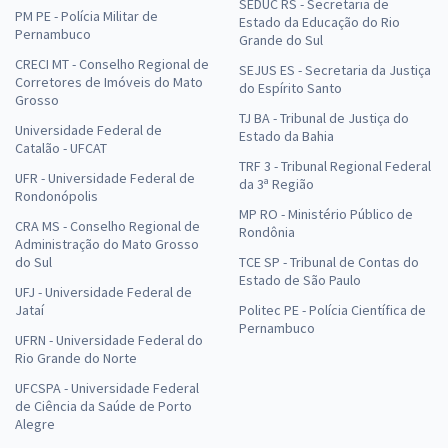
SEDUC RS - Secretaria de
PM PE - Polícia Militar de
Estado da Educação do Rio
Pernambuco
Grande do Sul
CRECI MT - Conselho Regional de
SEJUS ES - Secretaria da Justiça
Corretores de Imóveis do Mato
do Espírito Santo
Grosso
TJ BA - Tribunal de Justiça do
Universidade Federal de
Estado da Bahia
Catalão - UFCAT
TRF 3 - Tribunal Regional Federal
UFR - Universidade Federal de
da 3ª Região
Rondonópolis
MP RO - Ministério Público de
CRA MS - Conselho Regional de
Rondônia
Administração do Mato Grosso
do Sul
TCE SP - Tribunal de Contas do
Estado de São Paulo
UFJ - Universidade Federal de
Jataí
Politec PE - Polícia Científica de
Pernambuco
UFRN - Universidade Federal do
Rio Grande do Norte
UFCSPA - Universidade Federal
de Ciência da Saúde de Porto
Alegre