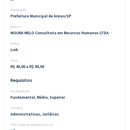
Instituição
Prefeitura Municipal de Areias/SP
Banca
MOURA MELO Consultoria em Recursos Humanos LTDA.
Edital
Link
Taxa
R$ 40,00 a R$ 80,00
Requisitos
Escolaridade
Fundamental, Médio, Superior
Carreira
Administrativas, Jurídicas
TAF (Teste de Aptidão Física)