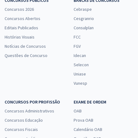
CONCURSOS PÚBLICOS
BANCAS DE CONCURSOS
Concursos 2026
Cebraspe
Concursos Abertos
Cesgranrio
Editais Publicados
Consulplan
Histórias Visuais
FCC
Notícias de Concursos
FGV
Questões de Concurso
Idecan
Selecon
Uniase
Vunesp
CONCURSOS POR PROFISSÃO
EXAME DE ORDEM
Concursos Administrativos
OAB
Concursos Educação
Prova OAB
Concursos Fiscais
Calendário OAB