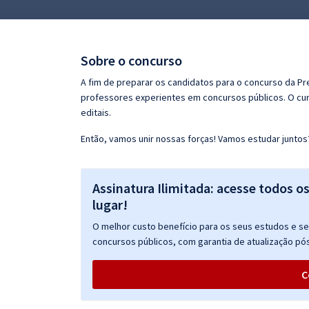
Pós
Graduação
Sobre o concurso
OAB
A fim de preparar os candidatos para o concurso da Pr
professores experientes em concursos públicos. O cur
Mentorias
editais.
Então, vamos unir nossas forças! Vamos estudar juntos
Questões grátis
Conteúdo gratuito
Assinatura Ilimitada: acesse todos o
Blog
lugar!
Aprovados
O melhor custo benefício para os seus estudos e seu
concursos públicos, com garantia de atualização pós
Atendimento
C