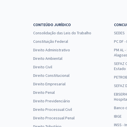
CONTEÚDO JURÍDICO
CONCU
Consolidação das Leis do Trabalho
SEDES
Constituição Federal
PC DF -
Direito Administrativo
PM AL - 
Alagoa
Direito Ambiental
SEFAZ C
Direito Civil
Estado
Direito Constitucional
PETRO
Direito Empresarial
SEFAZ 
Direito Penal
EBSERH 
Hospita
Direito Previdenciário
Banco d
Direito Processual Civil
IBGE
Direito Processual Penal
INSS - 
Direito Tributário