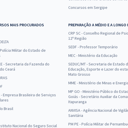
Concursos em Sergipe
RSOS MAIS PROCURADOS
PREPARAÇÃO A MÉDIO E A LONGO
CRP SC - Conselho Regional de Psic
12ª Região
 DELTA
SEDF - Professor Temporário
Polícia Militar do Estado de
s
MEC - Ministério da Educação
E - Secretaria da Fazenda do
SEDUC/MT - Secretaria de Estado 
 do Ceará
Educação, Esporte e Lazer do est
Mato Grosso
BRAS
MME - Ministério de Minas e Energi
DF
MP GO - Ministério Público do Esta
- Empresa Brasileira de Serviços
Goiás - Secretário Auxiliar da Com
lares
Itapuranga
o Brasil
ANVISA - Agência Nacional de Vigilâ
Sanitária
PM PE - Polícia Militar de Pernamb
Instituto Nacional do Seguro Social