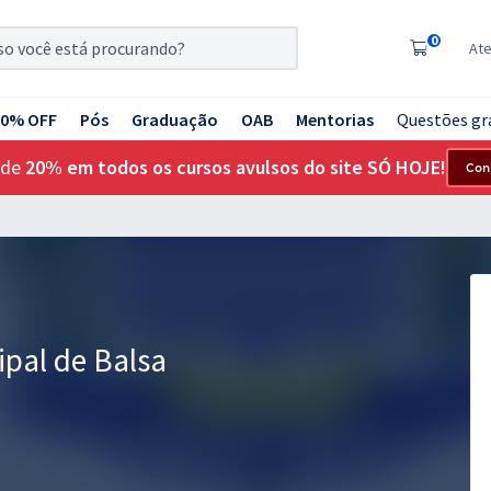
0
At
20% OFF
Pós
Graduação
OAB
Mentorias
Questões gr
 de
20% em todos os cursos avulsos do site SÓ HOJE!
Con
ipal de Balsa