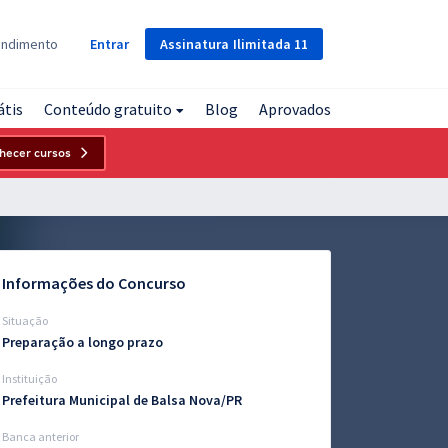
Assinatura
Ilimitada
11
endimento
Entrar
átis
Conteúdo gratuito
Blog
Aprovados
hecer cursos
Informações do Concurso
Situação
Preparação a longo prazo
Instituição
Prefeitura Municipal de Balsa Nova/PR
Banca anterior