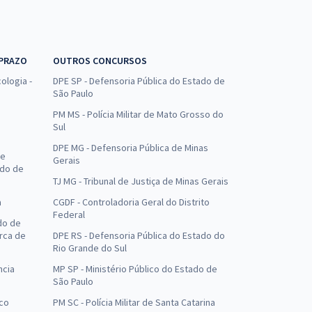
 PRAZO
OUTROS CONCURSOS
ologia -
DPE SP - Defensoria Pública do Estado de
São Paulo
PM MS - Polícia Militar de Mato Grosso do
Sul
DPE MG - Defensoria Pública de Minas
de
Gerais
ado de
TJ MG - Tribunal de Justiça de Minas Gerais
a
CGDF - Controladoria Geral do Distrito
Federal
do de
arca de
DPE RS - Defensoria Pública do Estado do
Rio Grande do Sul
ncia
MP SP - Ministério Público do Estado de
São Paulo
uco
PM SC - Polícia Militar de Santa Catarina