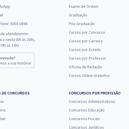
tsApp
Exame de Ordem
il
Graduação
efone: 3003-0894
Pós-Graduação
Cursos por Concurso
 de atendimento:
 a sexta (8h às 20h),
Cursos por Carreira
(9h às 13h).
Cursos por Estado
provado?
Cursos por Professor
nos a sua história!
Oficina de Redação
Cursos Online Gratuitos
S DE CONCURSOS
CONCURSOS POR PROFISSÃO
pe
Concursos Administrativos
nrio
Concursos Educação
lan
Concursos Fiscais
Concursos Jurídicos