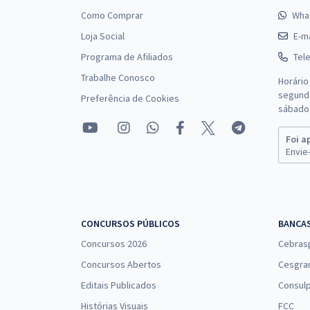
Como Comprar
Wha
Loja Social
E-ma
Programa de Afiliados
Tel
Trabalhe Conosco
Horário
segunda
Preferência de Cookies
sábado 
Foi a
Envie-
CONCURSOS PÚBLICOS
BANCA
Concursos 2026
Cebras
Concursos Abertos
Cesgra
Editais Publicados
Consulp
Histórias Visuais
FCC