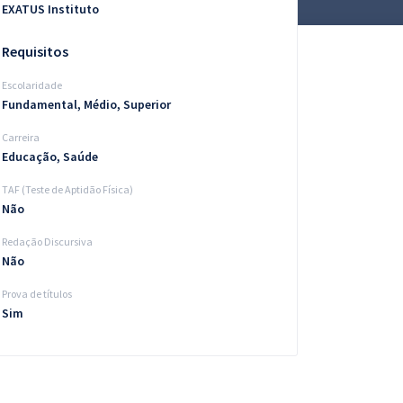
EXATUS Instituto
Requisitos
Escolaridade
Fundamental, Médio, Superior
Carreira
Educação, Saúde
TAF (Teste de Aptidão Física)
Não
Redação Discursiva
Não
Prova de títulos
Sim