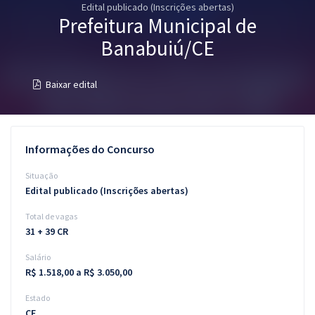
Edital publicado (Inscrições abertas)
Pós
Prefeitura Municipal de
Graduação
Banabuiú/CE
OAB
Baixar edital
Mentorias
Questões grátis
Informações do Concurso
Conteúdo gratuito
Situação
Edital publicado (Inscrições abertas)
Blog
Total de vagas
Aprovados
31 + 39 CR
Salário
Atendimento
R$ 1.518,00 a R$ 3.050,00
Estado
CE