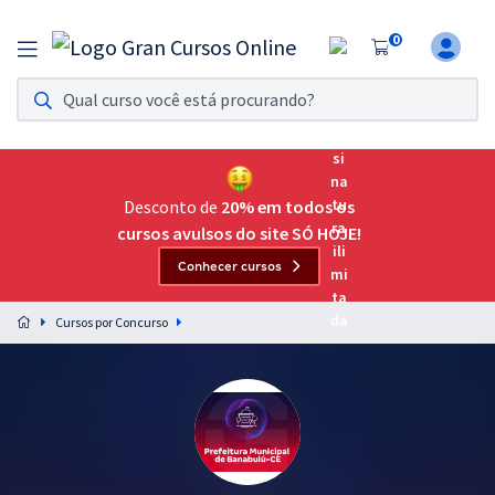
0
Assinatura Ilimitada 11
Acesso a todos os cursos. Teste grátis por 7 dias!
Assinatura OAB Até Passar
Acesso ilimitado a toda preparação para o Exame da
Desconto de
20% em todos os
Ordem, até você passar!
cursos avulsos do site SÓ HOJE!
Conhecer cursos
Residências Multiprofissionais
Preparação completa e intensiva para as principais
Cursos por Concurso
residências em saúde do Brasil
Concursos
Assinatura Ilimitada
Cursos 20% OFF