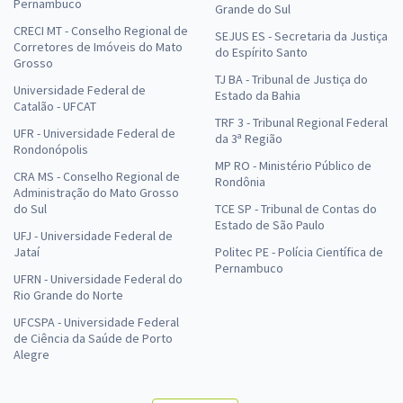
Pernambuco
Grande do Sul
CRECI MT - Conselho Regional de
SEJUS ES - Secretaria da Justiça
Corretores de Imóveis do Mato
do Espírito Santo
Grosso
TJ BA - Tribunal de Justiça do
Universidade Federal de
Estado da Bahia
Catalão - UFCAT
TRF 3 - Tribunal Regional Federal
UFR - Universidade Federal de
da 3ª Região
Rondonópolis
MP RO - Ministério Público de
CRA MS - Conselho Regional de
Rondônia
Administração do Mato Grosso
do Sul
TCE SP - Tribunal de Contas do
Estado de São Paulo
UFJ - Universidade Federal de
Jataí
Politec PE - Polícia Científica de
Pernambuco
UFRN - Universidade Federal do
Rio Grande do Norte
UFCSPA - Universidade Federal
de Ciência da Saúde de Porto
Alegre