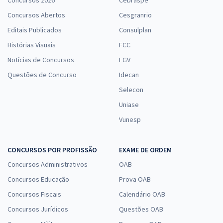
Concursos 2026
Cebraspe
Concursos Abertos
Cesgranrio
Editais Publicados
Consulplan
Histórias Visuais
FCC
Notícias de Concursos
FGV
Questões de Concurso
Idecan
Selecon
Uniase
Vunesp
CONCURSOS POR PROFISSÃO
EXAME DE ORDEM
Concursos Administrativos
OAB
Concursos Educação
Prova OAB
Concursos Fiscais
Calendário OAB
Concursos Jurídicos
Questões OAB