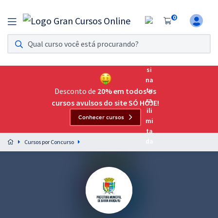
0
Assinatura Ilimitada 11
Acesso a todos os cursos. Teste grátis por 7 dias!
Assinatura OAB Até Passar
Acesso ilimitado a toda preparação para o Exame da
Desconto de
20% em todos os
Ordem, até você passar!
cursos avulsos do site SÓ HOJE!
Conhecer cursos
Residências Multiprofissionais
Preparação completa e intensiva para as principais
Cursos por Concurso
residências em saúde do Brasil
Concursos
Assinatura Ilimitada
Cursos 20% OFF