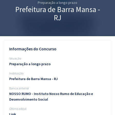
Preparação a longo prazo
Pós
Prefeitura de Barra Mansa -
Graduação
RJ
OAB
Mentorias
Informações do Concurso
Questões grátis
Situação
Conteúdo gratuito
Preparação a longo prazo
Instituição
Blog
Prefeitura de Barra Mansa - RJ
Aprovados
Banca anterior
NOSSO RUMO - Instituto Nosso Rumo de Educação e
Atendimento
Desenvolvimento Social
Último edital
Link