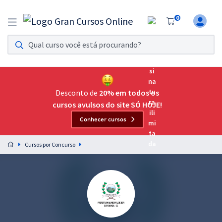
0
Assinatura Ilimitada 11
Acesso a todos os cursos. Teste grátis por 7 dias!
Assinatura OAB Até Passar
Acesso ilimitado a toda preparação para o Exame da
Desconto de
20% em todos os
Ordem, até você passar!
cursos avulsos do site SÓ HOJE!
Conhecer cursos
Residências Multiprofissionais
Preparação completa e intensiva para as principais
Cursos por Concurso
residências em saúde do Brasil
Concursos
Assinatura Ilimitada
Cursos 20% OFF