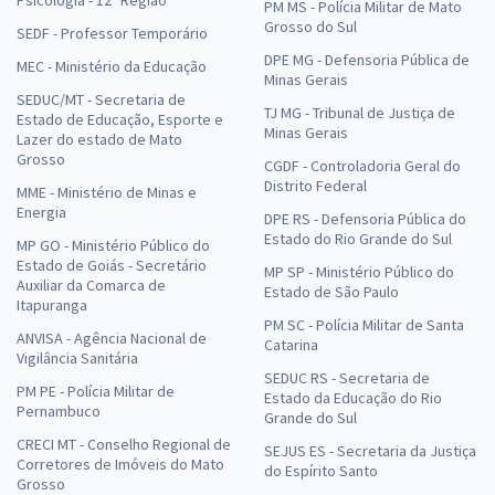
Psicologia - 12ª Região
PM MS - Polícia Militar de Mato
Grosso do Sul
SEDF - Professor Temporário
DPE MG - Defensoria Pública de
MEC - Ministério da Educação
Minas Gerais
SEDUC/MT - Secretaria de
TJ MG - Tribunal de Justiça de
Estado de Educação, Esporte e
Minas Gerais
Lazer do estado de Mato
Grosso
CGDF - Controladoria Geral do
Distrito Federal
MME - Ministério de Minas e
Energia
DPE RS - Defensoria Pública do
Estado do Rio Grande do Sul
MP GO - Ministério Público do
Estado de Goiás - Secretário
MP SP - Ministério Público do
Auxiliar da Comarca de
Estado de São Paulo
Itapuranga
PM SC - Polícia Militar de Santa
ANVISA - Agência Nacional de
Catarina
Vigilância Sanitária
SEDUC RS - Secretaria de
PM PE - Polícia Militar de
Estado da Educação do Rio
Pernambuco
Grande do Sul
CRECI MT - Conselho Regional de
SEJUS ES - Secretaria da Justiça
Corretores de Imóveis do Mato
do Espírito Santo
Grosso