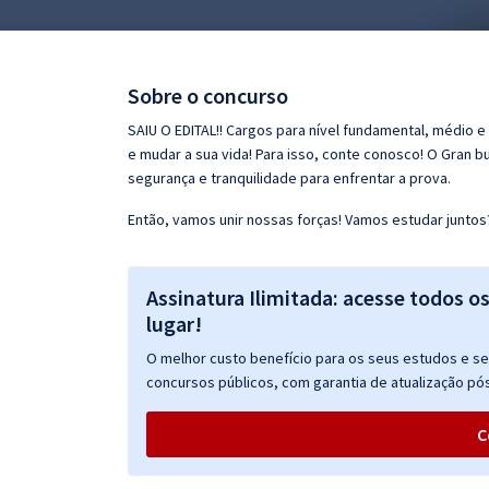
Pós
Graduação
Sobre o concurso
OAB
SAIU O EDITAL!! Cargos para nível fundamental, médio e
e mudar a sua vida! Para isso, conte conosco! O Gran b
Mentorias
segurança e tranquilidade para enfrentar a prova.
Então, vamos unir nossas forças! Vamos estudar juntos
Questões grátis
Conteúdo gratuito
Assinatura Ilimitada: acesse todos o
Blog
lugar!
Aprovados
O melhor custo benefício para os seus estudos e seu
concursos públicos, com garantia de atualização pós
Atendimento
C