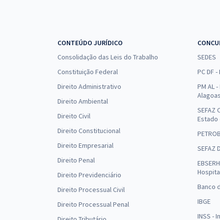
CONTEÚDO JURÍDICO
CONCU
Consolidação das Leis do Trabalho
SEDES
Constituição Federal
PC DF -
Direito Administrativo
PM AL - 
Alagoa
Direito Ambiental
SEFAZ C
Direito Civil
Estado
Direito Constitucional
PETRO
Direito Empresarial
SEFAZ 
Direito Penal
EBSERH 
Hospita
Direito Previdenciário
Banco d
Direito Processual Civil
IBGE
Direito Processual Penal
INSS - 
Direito Tributário