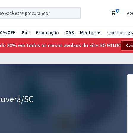
0
At
20% OFF
Pós
Graduação
OAB
Mentorias
Questões gr
 de
20% em todos os cursos avulsos do site SÓ HOJE!
Con
tuverá/SC