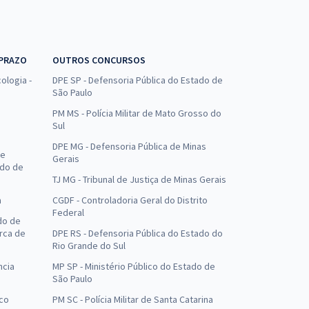
 PRAZO
OUTROS CONCURSOS
ologia -
DPE SP - Defensoria Pública do Estado de
São Paulo
PM MS - Polícia Militar de Mato Grosso do
Sul
DPE MG - Defensoria Pública de Minas
de
Gerais
ado de
TJ MG - Tribunal de Justiça de Minas Gerais
a
CGDF - Controladoria Geral do Distrito
Federal
do de
arca de
DPE RS - Defensoria Pública do Estado do
Rio Grande do Sul
ncia
MP SP - Ministério Público do Estado de
São Paulo
uco
PM SC - Polícia Militar de Santa Catarina