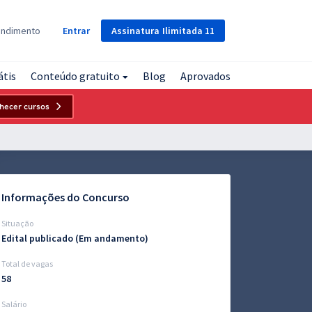
Assinatura
Ilimitada
11
endimento
Entrar
átis
Conteúdo gratuito
Blog
Aprovados
hecer cursos
Informações do Concurso
Situação
Edital publicado (Em andamento)
Total de vagas
58
Salário