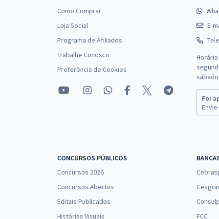
Como Comprar
Wha
Loja Social
E-ma
Programa de Afiliados
Tel
Trabalhe Conosco
Horário
segunda
Preferência de Cookies
sábado 
Foi a
Envie-
CONCURSOS PÚBLICOS
BANCA
Concursos 2026
Cebras
Concursos Abertos
Cesgra
Editais Publicados
Consulp
Histórias Visuais
FCC