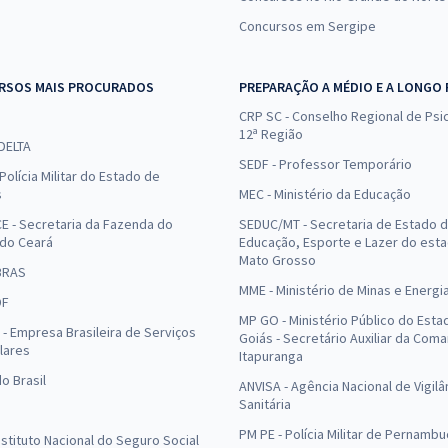
Concursos em Sergipe
RSOS MAIS PROCURADOS
PREPARAÇÃO A MÉDIO E A LONGO
CRP SC - Conselho Regional de Psic
12ª Região
 DELTA
SEDF - Professor Temporário
Polícia Militar do Estado de
s
MEC - Ministério da Educação
E - Secretaria da Fazenda do
SEDUC/MT - Secretaria de Estado 
 do Ceará
Educação, Esporte e Lazer do est
Mato Grosso
BRAS
MME - Ministério de Minas e Energi
DF
MP GO - Ministério Público do Esta
- Empresa Brasileira de Serviços
Goiás - Secretário Auxiliar da Com
lares
Itapuranga
o Brasil
ANVISA - Agência Nacional de Vigilâ
Sanitária
PM PE - Polícia Militar de Pernamb
Instituto Nacional do Seguro Social