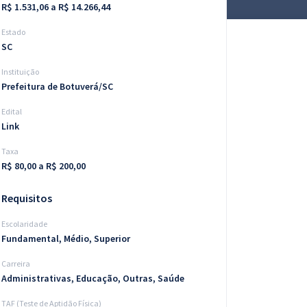
R$ 1.531,06 a R$ 14.266,44
Estado
SC
Instituição
Prefeitura de Botuverá/SC
Edital
Link
Taxa
R$ 80,00 a R$ 200,00
Requisitos
Escolaridade
Fundamental, Médio, Superior
Carreira
Administrativas, Educação, Outras, Saúde
TAF (Teste de Aptidão Física)