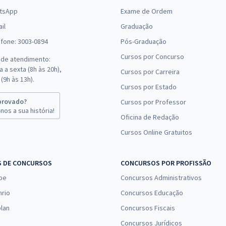
tsApp
Exame de Ordem
il
Graduação
efone: 3003-0894
Pós-Graduação
Cursos por Concurso
 de atendimento:
 a sexta (8h às 20h),
Cursos por Carreira
(9h às 13h).
Cursos por Estado
provado?
Cursos por Professor
nos a sua história!
Oficina de Redação
Cursos Online Gratuitos
S DE CONCURSOS
CONCURSOS POR PROFISSÃO
pe
Concursos Administrativos
nrio
Concursos Educação
lan
Concursos Fiscais
Concursos Jurídicos