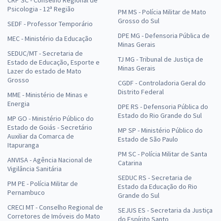
CRP SC - Conselho Regional de
Psicologia - 12ª Região
PM MS - Polícia Militar de Mato
Grosso do Sul
SEDF - Professor Temporário
DPE MG - Defensoria Pública de
MEC - Ministério da Educação
Minas Gerais
SEDUC/MT - Secretaria de
TJ MG - Tribunal de Justiça de
Estado de Educação, Esporte e
Minas Gerais
Lazer do estado de Mato
Grosso
CGDF - Controladoria Geral do
Distrito Federal
MME - Ministério de Minas e
Energia
DPE RS - Defensoria Pública do
Estado do Rio Grande do Sul
MP GO - Ministério Público do
Estado de Goiás - Secretário
MP SP - Ministério Público do
Auxiliar da Comarca de
Estado de São Paulo
Itapuranga
PM SC - Polícia Militar de Santa
ANVISA - Agência Nacional de
Catarina
Vigilância Sanitária
SEDUC RS - Secretaria de
PM PE - Polícia Militar de
Estado da Educação do Rio
Pernambuco
Grande do Sul
CRECI MT - Conselho Regional de
SEJUS ES - Secretaria da Justiça
Corretores de Imóveis do Mato
do Espírito Santo