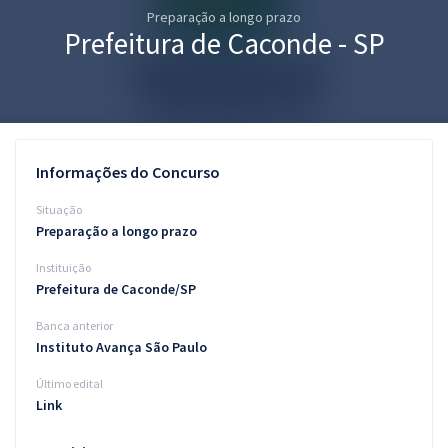
Preparação a longo prazo
Pós
Prefeitura de Caconde - SP
Graduação
OAB
Mentorias
Informações do Concurso
Questões grátis
Situação
Preparação a longo prazo
Conteúdo gratuito
Instituição
Blog
Prefeitura de Caconde/SP
Aprovados
Banca anterior
Instituto Avança São Paulo
Atendimento
Último edital
Link