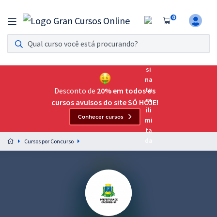
0
Assinatura Ilimitada 11
Acesso a todos os cursos. Teste grátis por 7 dias!
Assinatura OAB Até Passar
Acesso ilimitado a toda preparação para o Exame da
Desconto de
20% em todos os
Ordem, até você passar!
cursos avulsos do site SÓ HOJE!
Conhecer cursos
Residências Multiprofissionais
Preparação completa e intensiva para as principais
Cursos por Concurso
residências em saúde do Brasil
Concursos
Assinatura Ilimitada
Cursos 20% OFF