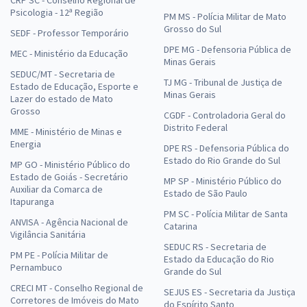
CRP SC - Conselho Regional de
Psicologia - 12ª Região
PM MS - Polícia Militar de Mato
Grosso do Sul
SEDF - Professor Temporário
DPE MG - Defensoria Pública de
MEC - Ministério da Educação
Minas Gerais
SEDUC/MT - Secretaria de
TJ MG - Tribunal de Justiça de
Estado de Educação, Esporte e
Minas Gerais
Lazer do estado de Mato
Grosso
CGDF - Controladoria Geral do
Distrito Federal
MME - Ministério de Minas e
Energia
DPE RS - Defensoria Pública do
Estado do Rio Grande do Sul
MP GO - Ministério Público do
Estado de Goiás - Secretário
MP SP - Ministério Público do
Auxiliar da Comarca de
Estado de São Paulo
Itapuranga
PM SC - Polícia Militar de Santa
ANVISA - Agência Nacional de
Catarina
Vigilância Sanitária
SEDUC RS - Secretaria de
PM PE - Polícia Militar de
Estado da Educação do Rio
Pernambuco
Grande do Sul
CRECI MT - Conselho Regional de
SEJUS ES - Secretaria da Justiça
Corretores de Imóveis do Mato
do Espírito Santo