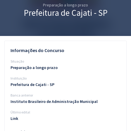
Preparação a longo prazo
Pós
Prefeitura de Cajati - SP
Graduação
OAB
Mentorias
Informações do Concurso
Questões grátis
Situação
Preparação a longo prazo
Conteúdo gratuito
Instituição
Blog
Prefeitura de Cajati - SP
Aprovados
Banca anterior
Instituto Brasileiro de Administração Municipal
Atendimento
Último edital
Link