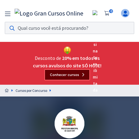
0
Assinatura Ilimitada 11
Acesso a todos os cursos. Teste grátis por 7 dias!
Assinatura OAB Até Passar
Acesso ilimitado a toda preparação para o Exame da
Desconto de
20% em todos os
Ordem, até você passar!
cursos avulsos do site SÓ HOJE!
Conhecer cursos
Residências Multiprofissionais
Preparação completa e intensiva para as principais
Cursos por Concurso
residências em saúde do Brasil
Concursos
Assinatura Ilimitada
Cursos 20% OFF