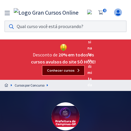
0
Assinatura Ilimitada 11
Acesso a todos os cursos. Teste grátis por 7 dias!
Assinatura OAB Até Passar
Acesso ilimitado a toda preparação para o Exame da
Desconto de
20% em todos os
Ordem, até você passar!
cursos avulsos do site SÓ HOJE!
Conhecer cursos
Residências Multiprofissionais
Preparação completa e intensiva para as principais
Cursos por Concurso
residências em saúde do Brasil
Concursos
Assinatura Ilimitada
Cursos 20% OFF