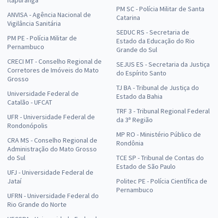
Itapuranga
PM SC - Polícia Militar de Santa
ANVISA - Agência Nacional de
Catarina
Vigilância Sanitária
SEDUC RS - Secretaria de
PM PE - Polícia Militar de
Estado da Educação do Rio
Pernambuco
Grande do Sul
CRECI MT - Conselho Regional de
SEJUS ES - Secretaria da Justiça
Corretores de Imóveis do Mato
do Espírito Santo
Grosso
TJ BA - Tribunal de Justiça do
Universidade Federal de
Estado da Bahia
Catalão - UFCAT
TRF 3 - Tribunal Regional Federal
UFR - Universidade Federal de
da 3ª Região
Rondonópolis
MP RO - Ministério Público de
CRA MS - Conselho Regional de
Rondônia
Administração do Mato Grosso
do Sul
TCE SP - Tribunal de Contas do
Estado de São Paulo
UFJ - Universidade Federal de
Jataí
Politec PE - Polícia Científica de
Pernambuco
UFRN - Universidade Federal do
Rio Grande do Norte