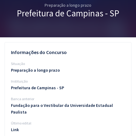
Preparação a longo prazo
Pós
Prefeitura de Campinas - SP
Graduação
OAB
Mentorias
Informações do Concurso
Questões grátis
Situação
Preparação a longo prazo
Conteúdo gratuito
Instituição
Blog
Prefeitura de Campinas - SP
Aprovados
Banca anterior
Fundação para o Vestibular da Universidade Estadual
Paulista
Atendimento
Último edital
Link