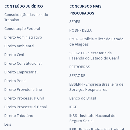
CONTEÚDO JURÍDICO
CONCURSOS MAIS
PROCURADOS
Consolidação das Leis do
Trabalho
SEDES
Constituição Federal
PC DF - DELTA
Direito Administrativo
PM AL - Polícia Militar do Estado
de Alagoas
Direito Ambiental
SEFAZ CE - Secretaria da
Direito Civil
Fazenda do Estado do Ceará
Direito Constitucional
PETROBRAS
Direito Empresarial
SEFAZ DF
Direito Penal
EBSERH - Empresa Brasileira de
Direito Previdenciário
Serviços Hospitalares
Direito Processual Civil
Banco do Brasil
Direito Processual Penal
IBGE
Direito Tributário
INSS - Instituto Nacional do
Seguro Social
Leis
PRF - Polícia Rodoviária Federal