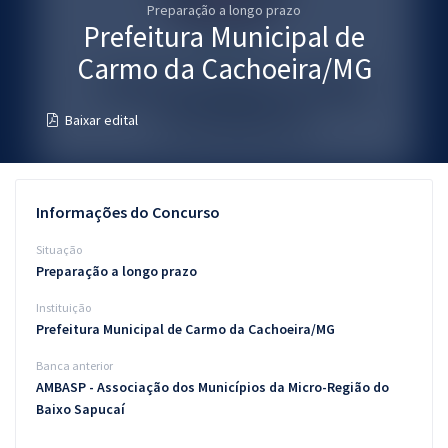
Preparação a longo prazo
Pós
Prefeitura Municipal de
Graduação
Carmo da Cachoeira/MG
OAB
Baixar edital
Mentorias
Questões grátis
Informações do Concurso
Conteúdo gratuito
Situação
Preparação a longo prazo
Blog
Instituição
Aprovados
Prefeitura Municipal de Carmo da Cachoeira/MG
Banca anterior
Atendimento
AMBASP - Associação dos Municípios da Micro-Região do
Baixo Sapucaí