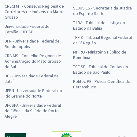
CRECI MT - Conselho Regional de
SEJUS ES - Secretaria da Justiça
Corretores de Imóveis do Mato
do Espírito Santo
Grosso
TJ BA - Tribunal de Justiça do
Universidade Federal de
Estado da Bahia
Catalão - UFCAT
TRF 3 - Tribunal Regional Federal
UFR - Universidade Federal de
da 3ª Região
Rondonópolis
MP RO - Ministério Público de
CRA MS - Conselho Regional de
Rondônia
Administração do Mato Grosso
do Sul
TCE SP - Tribunal de Contas do
Estado de São Paulo
UFJ - Universidade Federal de
Jataí
Politec PE - Polícia Científica de
Pernambuco
UFRN - Universidade Federal do
Rio Grande do Norte
UFCSPA - Universidade Federal
de Ciência da Saúde de Porto
Alegre