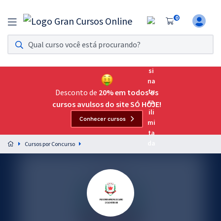
0
Assinatura Ilimitada 11
Acesso a todos os cursos. Teste grátis por 7 dias!
Assinatura OAB Até Passar
Acesso ilimitado a toda preparação para o Exame da
Desconto de
20% em todos os
Ordem, até você passar!
cursos avulsos do site SÓ HOJE!
Conhecer cursos
Residências Multiprofissionais
Preparação completa e intensiva para as principais
Cursos por Concurso
residências em saúde do Brasil
Concursos
Assinatura Ilimitada
Cursos 20% OFF