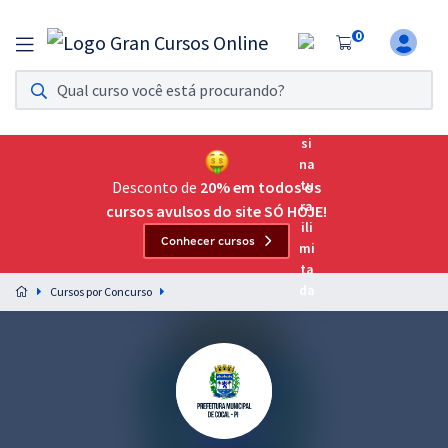
0
Assinatura Ilimitada 11
Acesso a todos os cursos. Teste grátis por 7 dias!
Assinatura OAB Até Passar
Acesso ilimitado a toda preparação para o Exame da
Desconto de
20% em todos os
Ordem, até você passar!
cursos avulsos do site SÓ HOJE!
Conhecer cursos
Residências Multiprofissionais
Preparação completa e intensiva para as principais
Cursos por Concurso
residências em saúde do Brasil
Concursos
Assinatura Ilimitada
Cursos 20% OFF