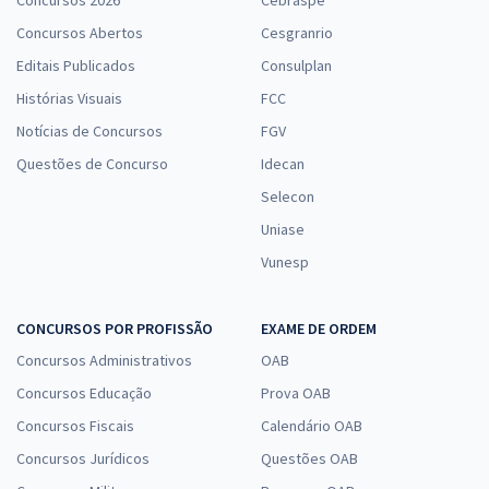
Concursos 2026
Cebraspe
Concursos Abertos
Cesgranrio
Editais Publicados
Consulplan
Histórias Visuais
FCC
Notícias de Concursos
FGV
Questões de Concurso
Idecan
Selecon
Uniase
Vunesp
CONCURSOS POR PROFISSÃO
EXAME DE ORDEM
Concursos Administrativos
OAB
Concursos Educação
Prova OAB
Concursos Fiscais
Calendário OAB
Concursos Jurídicos
Questões OAB