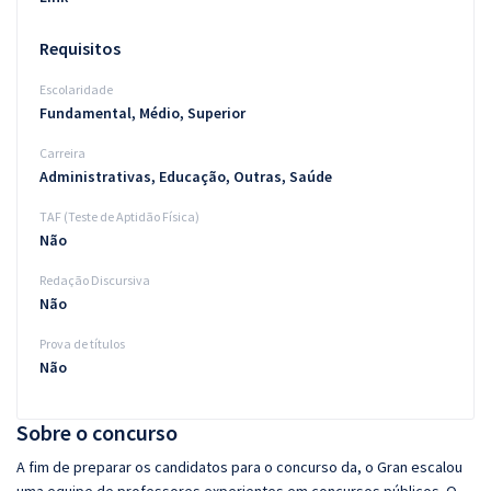
Requisitos
Escolaridade
Fundamental, Médio, Superior
Carreira
Administrativas, Educação, Outras, Saúde
TAF (Teste de Aptidão Física)
Não
Redação Discursiva
Não
Prova de títulos
Não
Sobre o concurso
A fim de preparar os candidatos para o concurso da, o Gran escalou