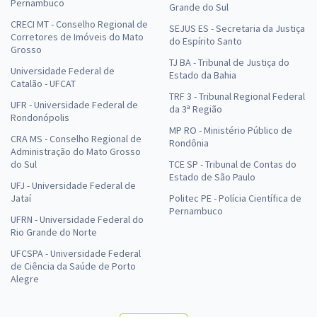
Pernambuco
Grande do Sul
CRECI MT - Conselho Regional de
SEJUS ES - Secretaria da Justiça
Corretores de Imóveis do Mato
do Espírito Santo
Grosso
TJ BA - Tribunal de Justiça do
Universidade Federal de
Estado da Bahia
Catalão - UFCAT
TRF 3 - Tribunal Regional Federal
UFR - Universidade Federal de
da 3ª Região
Rondonópolis
MP RO - Ministério Público de
CRA MS - Conselho Regional de
Rondônia
Administração do Mato Grosso
do Sul
TCE SP - Tribunal de Contas do
Estado de São Paulo
UFJ - Universidade Federal de
Jataí
Politec PE - Polícia Científica de
Pernambuco
UFRN - Universidade Federal do
Rio Grande do Norte
UFCSPA - Universidade Federal
de Ciência da Saúde de Porto
Alegre