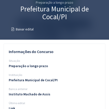
Preparação a longo prazo
Pós
Prefeitura Municipal de
Graduação
Cocal/PI
OAB
Baixar edital
Mentorias
Questões grátis
Informações do Concurso
Conteúdo gratuito
Situação
Preparação a longo prazo
Blog
Instituição
Aprovados
Prefeitura Municipal de Cocal/PI
Banca anterior
Atendimento
Instituto Machado de Assis
Último edital
Link