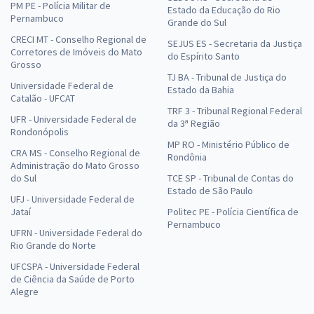
PM PE - Polícia Militar de
Estado da Educação do Rio
Pernambuco
Grande do Sul
CRECI MT - Conselho Regional de
SEJUS ES - Secretaria da Justiça
Corretores de Imóveis do Mato
do Espírito Santo
Grosso
TJ BA - Tribunal de Justiça do
Universidade Federal de
Estado da Bahia
Catalão - UFCAT
TRF 3 - Tribunal Regional Federal
UFR - Universidade Federal de
da 3ª Região
Rondonópolis
MP RO - Ministério Público de
CRA MS - Conselho Regional de
Rondônia
Administração do Mato Grosso
do Sul
TCE SP - Tribunal de Contas do
Estado de São Paulo
UFJ - Universidade Federal de
Jataí
Politec PE - Polícia Científica de
Pernambuco
UFRN - Universidade Federal do
Rio Grande do Norte
UFCSPA - Universidade Federal
de Ciência da Saúde de Porto
Alegre