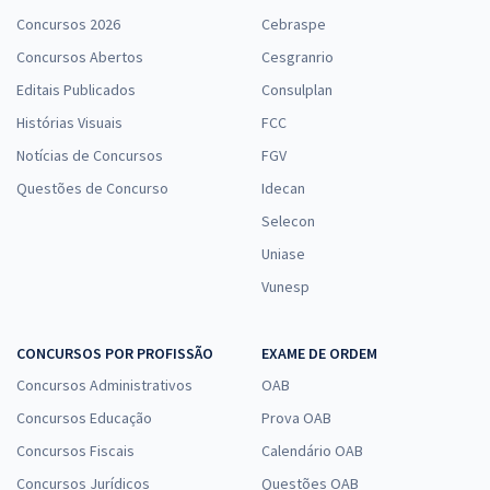
Concursos 2026
Cebraspe
Concursos Abertos
Cesgranrio
Editais Publicados
Consulplan
Histórias Visuais
FCC
Notícias de Concursos
FGV
Questões de Concurso
Idecan
Selecon
Uniase
Vunesp
CONCURSOS POR PROFISSÃO
EXAME DE ORDEM
Concursos Administrativos
OAB
Concursos Educação
Prova OAB
Concursos Fiscais
Calendário OAB
Concursos Jurídicos
Questões OAB