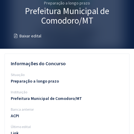
Preparação a longo prazo
Pós
Prefeitura Municipal de
Graduação
Comodoro/MT
OAB
Baixar edital
Mentorias
Questões grátis
Informações do Concurso
Conteúdo gratuito
Situação
Preparação a longo prazo
Blog
Instituição
Aprovados
Prefeitura Municipal de Comodoro/MT
Banca anterior
Atendimento
ACPI
Último edital
Link