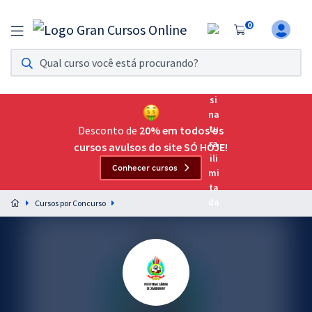
0
Assinatura Ilimitada 11
Acesso a todos os cursos. Teste grátis por 7 dias!
Assinatura OAB Até Passar
Acesso ilimitado a toda preparação para o Exame da
Desconto de
20% em todos os
Ordem, até você passar!
cursos avulsos do site SÓ HOJE!
Conhecer cursos
Residências Multiprofissionais
Preparação completa e intensiva para as principais
Cursos por Concurso
residências em saúde do Brasil
Concursos
Assinatura Ilimitada
Cursos 20% OFF