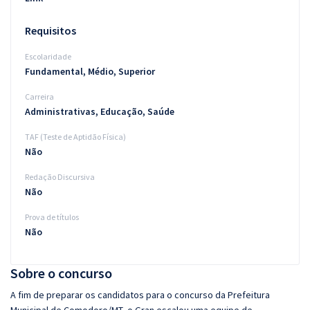
Requisitos
Escolaridade
Fundamental, Médio, Superior
Carreira
Administrativas, Educação, Saúde
TAF (Teste de Aptidão Física)
Não
Redação Discursiva
Não
Prova de títulos
Não
Sobre o concurso
A fim de preparar os candidatos para o concurso da Prefeitura