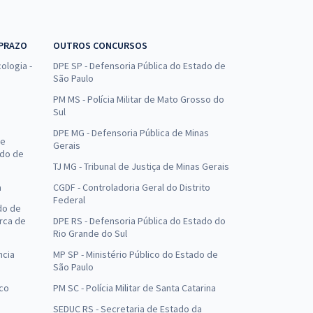
 PRAZO
OUTROS CONCURSOS
ologia -
DPE SP - Defensoria Pública do Estado de
São Paulo
PM MS - Polícia Militar de Mato Grosso do
Sul
DPE MG - Defensoria Pública de Minas
de
Gerais
ado de
TJ MG - Tribunal de Justiça de Minas Gerais
a
CGDF - Controladoria Geral do Distrito
Federal
do de
arca de
DPE RS - Defensoria Pública do Estado do
Rio Grande do Sul
ncia
MP SP - Ministério Público do Estado de
São Paulo
uco
PM SC - Polícia Militar de Santa Catarina
SEDUC RS - Secretaria de Estado da