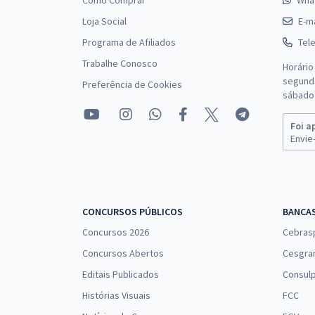
Como Comprar
Wha
Loja Social
E-ma
Programa de Afiliados
Tel
Trabalhe Conosco
Horário
segunda
Preferência de Cookies
sábado 
Foi a
Envie-
CONCURSOS PÚBLICOS
BANCA
Concursos 2026
Cebras
Concursos Abertos
Cesgra
Editais Publicados
Consulp
Histórias Visuais
FCC