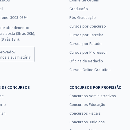
tsApp
Exame de Ordem
il
Graduação
efone: 3003-0894
Pós-Graduação
Cursos por Concurso
 de atendimento:
 a sexta (8h às 20h),
Cursos por Carreira
(9h às 13h).
Cursos por Estado
provado?
Cursos por Professor
nos a sua história!
Oficina de Redação
Cursos Online Gratuitos
S DE CONCURSOS
CONCURSOS POR PROFISSÃO
pe
Concursos Administrativos
nrio
Concursos Educação
lan
Concursos Fiscais
Concursos Jurídicos