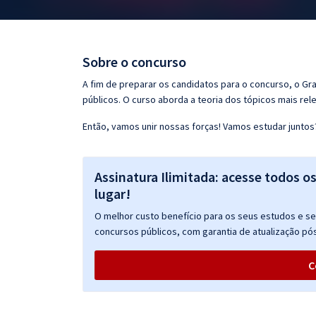
Pós
Graduação
Sobre o concurso
OAB
A fim de preparar os candidatos para o concurso, o G
públicos. O curso aborda a teoria dos tópicos mais rele
Mentorias
Então, vamos unir nossas forças! Vamos estudar juntos
Questões grátis
Assinatura Ilimitada: acesse todos o
Conteúdo gratuito
lugar!
Blog
O melhor custo benefício para os seus estudos e seu
Aprovados
concursos públicos, com garantia de atualização pós
C
Atendimento