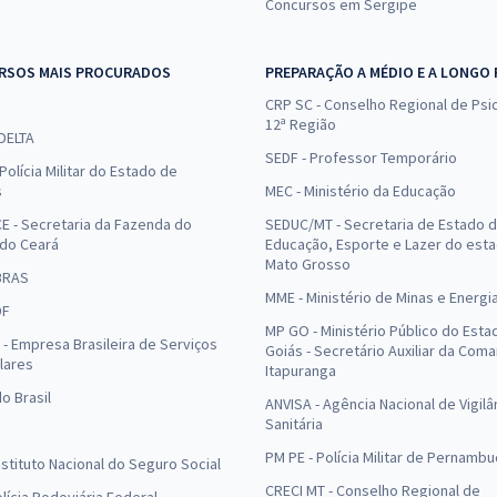
Concursos em Sergipe
RSOS MAIS PROCURADOS
PREPARAÇÃO A MÉDIO E A LONGO
CRP SC - Conselho Regional de Psic
12ª Região
 DELTA
SEDF - Professor Temporário
Polícia Militar do Estado de
s
MEC - Ministério da Educação
E - Secretaria da Fazenda do
SEDUC/MT - Secretaria de Estado 
 do Ceará
Educação, Esporte e Lazer do est
Mato Grosso
BRAS
MME - Ministério de Minas e Energi
DF
MP GO - Ministério Público do Esta
- Empresa Brasileira de Serviços
Goiás - Secretário Auxiliar da Com
lares
Itapuranga
o Brasil
ANVISA - Agência Nacional de Vigilâ
Sanitária
PM PE - Polícia Militar de Pernamb
Instituto Nacional do Seguro Social
CRECI MT - Conselho Regional de