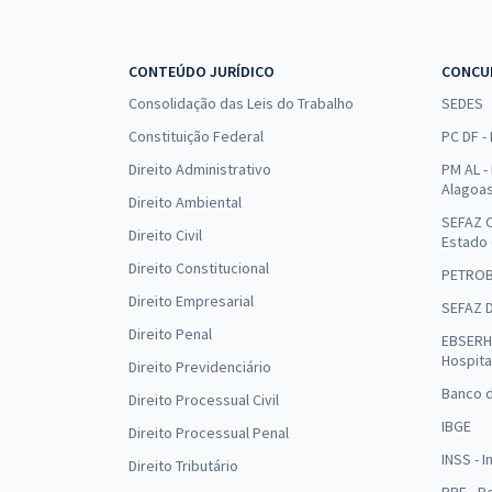
CONTEÚDO JURÍDICO
CONCU
Consolidação das Leis do Trabalho
SEDES
Constituição Federal
PC DF -
Direito Administrativo
PM AL - 
Alagoa
Direito Ambiental
SEFAZ C
Direito Civil
Estado
Direito Constitucional
PETRO
Direito Empresarial
SEFAZ 
Direito Penal
EBSERH 
Hospita
Direito Previdenciário
Banco d
Direito Processual Civil
IBGE
Direito Processual Penal
INSS - 
Direito Tributário