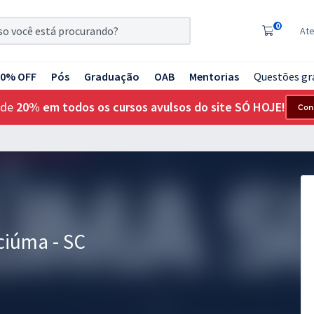
0
At
20% OFF
Pós
Graduação
OAB
Mentorias
Questões gr
 de
20% em todos os cursos avulsos do site SÓ HOJE!
Con
iciúma - SC