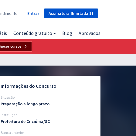
Assinatura
Ilimitada
11
endimento
Entrar
átis
Conteúdo gratuito
Blog
Aprovados
hecer cursos
Informações do Concurso
Situação
Preparação a longo prazo
Instituição
Prefeitura de Criciúma/SC
Banca anterior