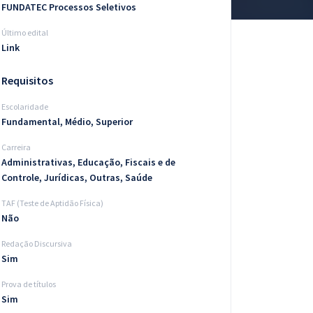
FUNDATEC Processos Seletivos
Último edital
Link
Requisitos
Escolaridade
Fundamental, Médio, Superior
Carreira
Administrativas, Educação, Fiscais e de
Controle, Jurídicas, Outras, Saúde
TAF (Teste de Aptidão Física)
Não
Redação Discursiva
Sim
Prova de títulos
Sim