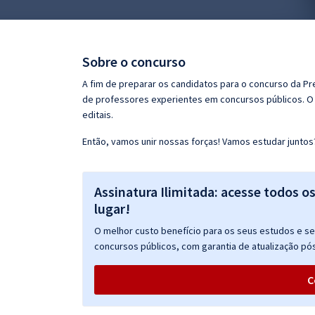
Pós
Graduação
Sobre o concurso
OAB
A fim de preparar os candidatos para o concurso da Pr
de professores experientes em concursos públicos. O 
Mentorias
editais.
Então, vamos unir nossas forças! Vamos estudar juntos
Questões grátis
Conteúdo gratuito
Assinatura Ilimitada: acesse todos o
Blog
lugar!
Aprovados
O melhor custo benefício para os seus estudos e seu
concursos públicos, com garantia de atualização pós
Atendimento
C