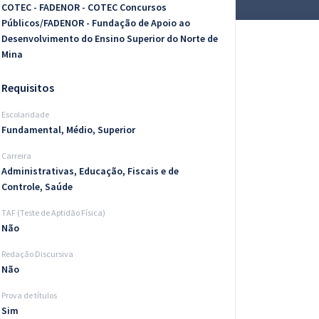
COTEC - FADENOR - COTEC Concursos
Públicos/FADENOR - Fundação de Apoio ao
Desenvolvimento do Ensino Superior do Norte de
Mina
Requisitos
Escolaridade
Fundamental, Médio, Superior
Carreira
Administrativas, Educação, Fiscais e de
Controle, Saúde
TAF (Teste de Aptidão Física)
Não
Redação Discursiva
Não
Prova de títulos
Sim