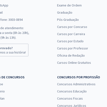
tsApp
Exame de Ordem
il
Graduação
efone: 3003-0894
Pós-Graduação
Cursos por Concurso
 de atendimento:
 a sexta (8h às 20h),
Cursos por Carreira
(9h às 13h).
Cursos por Estado
provado?
Cursos por Professor
nos a sua história!
Oficina de Redação
Cursos Online Gratuitos
S DE CONCURSOS
CONCURSOS POR PROFISSÃO
pe
Concursos Administrativos
nrio
Concursos Educação
lan
Concursos Fiscais
Concursos Jurídicos