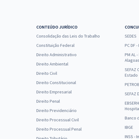
CONTEÚDO JURÍDICO
CONCU
Consolidação das Leis do Trabalho
SEDES
Constituição Federal
PC DF -
Direito Administrativo
PM AL - 
Alagoa
Direito Ambiental
SEFAZ C
Direito Civil
Estado
Direito Constitucional
PETRO
Direito Empresarial
SEFAZ 
Direito Penal
EBSERH 
Hospita
Direito Previdenciário
Banco d
Direito Processual Civil
IBGE
Direito Processual Penal
INSS - 
Direito Tributário