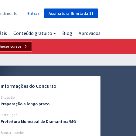
Assinatura
Ilimitada
11
endimento
Entrar
átis
Conteúdo gratuito
Blog
Aprovados
hecer cursos
Informações do Concurso
Situação
Preparação a longo prazo
Instituição
Prefeitura Municipal de Diamantina/MG
Banca anterior