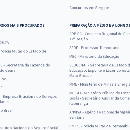
Concursos em Sergipe
RSOS MAIS PROCURADOS
PREPARAÇÃO A MÉDIO E A LONGO
CRP SC - Conselho Regional de Psic
12ª Região
 DELTA
SEDF - Professor Temporário
Polícia Militar do Estado de
s
MEC - Ministério da Educação
E - Secretaria da Fazenda do
SEDUC/MT - Secretaria de Estado 
 do Ceará
Educação, Esporte e Lazer do est
Mato Grosso
BRAS
MME - Ministério de Minas e Energi
DF
MP GO - Ministério Público do Esta
- Empresa Brasileira de Serviços
Goiás - Secretário Auxiliar da Com
lares
Itapuranga
o Brasil
ANVISA - Agência Nacional de Vigilâ
Sanitária
PM PE - Polícia Militar de Pernamb
Instituto Nacional do Seguro Social