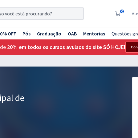
0
At
20% OFF
Pós
Graduação
OAB
Mentorias
Questões gr
 de
20% em todos os cursos avulsos do site SÓ HOJE!
Con
ipal de