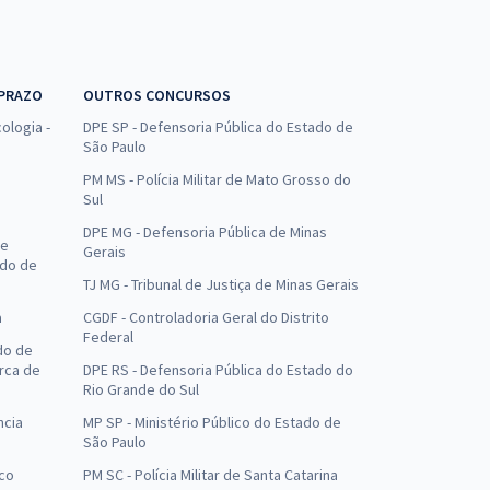
 PRAZO
OUTROS CONCURSOS
ologia -
DPE SP - Defensoria Pública do Estado de
São Paulo
PM MS - Polícia Militar de Mato Grosso do
Sul
DPE MG - Defensoria Pública de Minas
de
Gerais
ado de
TJ MG - Tribunal de Justiça de Minas Gerais
a
CGDF - Controladoria Geral do Distrito
Federal
do de
arca de
DPE RS - Defensoria Pública do Estado do
Rio Grande do Sul
ncia
MP SP - Ministério Público do Estado de
São Paulo
uco
PM SC - Polícia Militar de Santa Catarina