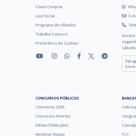
Como Comprar
Wha
Loja Social
E-ma
Programa de Afiliados
Tel
Trabalhe Conosco
Horário
segunda
Preferência de Cookies
sábado 
Foi a
Envie-
CONCURSOS PÚBLICOS
BANCA
Concursos 2026
Cebras
Concursos Abertos
Cesgra
Editais Publicados
Consulp
Histórias Visuais
FCC