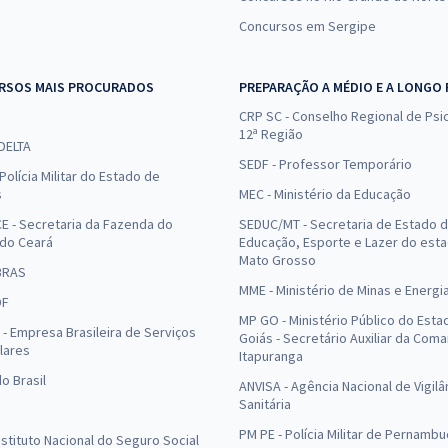
Concursos em Sergipe
RSOS MAIS PROCURADOS
PREPARAÇÃO A MÉDIO E A LONGO
CRP SC - Conselho Regional de Psic
12ª Região
 DELTA
SEDF - Professor Temporário
Polícia Militar do Estado de
s
MEC - Ministério da Educação
E - Secretaria da Fazenda do
SEDUC/MT - Secretaria de Estado 
 do Ceará
Educação, Esporte e Lazer do est
Mato Grosso
BRAS
MME - Ministério de Minas e Energi
DF
MP GO - Ministério Público do Esta
- Empresa Brasileira de Serviços
Goiás - Secretário Auxiliar da Com
lares
Itapuranga
o Brasil
ANVISA - Agência Nacional de Vigilâ
Sanitária
PM PE - Polícia Militar de Pernamb
Instituto Nacional do Seguro Social