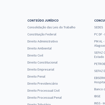
CONTEÚDO JURÍDICO
CONCU
Consolidação das Leis do Trabalho
SEDES
Constituição Federal
PC DF -
Direito Administrativo
PM AL - 
Alagoa
Direito Ambiental
SEFAZ C
Direito Civil
Estado
Direito Constitucional
PETRO
Direito Empresarial
SEFAZ 
Direito Penal
EBSERH 
Hospita
Direito Previdenciário
Banco d
Direito Processual Civil
IBGE
Direito Processual Penal
INSS - 
Direito Tributário