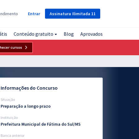
Assinatura
Ilimitada
11
endimento
Entrar
átis
Conteúdo gratuito
Blog
Aprovados
hecer cursos
Informações do Concurso
Situação
Preparação a longo prazo
Instituição
Prefeitura Municipal de Fátima do Sul/MS
Banca anterior