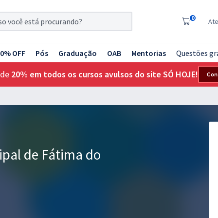
0
At
20% OFF
Pós
Graduação
OAB
Mentorias
Questões gr
 de
20% em todos os cursos avulsos do site SÓ HOJE!
Con
ipal de Fátima do