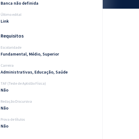
Banca não definida
Último edital
Link
Requisitos
Escolaridade
Fundamental, Médio, Superior
Carreira
Administrativas, Educação, Saúde
TAF (Teste de Aptidão Física)
Não
Redação Discursiva
Não
Prova de títulos
Não