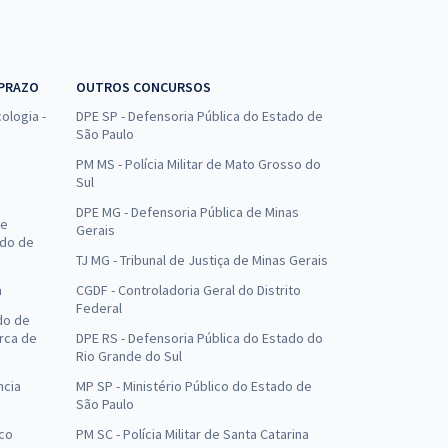
 PRAZO
OUTROS CONCURSOS
ologia -
DPE SP - Defensoria Pública do Estado de
São Paulo
PM MS - Polícia Militar de Mato Grosso do
Sul
DPE MG - Defensoria Pública de Minas
de
Gerais
ado de
TJ MG - Tribunal de Justiça de Minas Gerais
a
CGDF - Controladoria Geral do Distrito
Federal
do de
arca de
DPE RS - Defensoria Pública do Estado do
Rio Grande do Sul
ncia
MP SP - Ministério Público do Estado de
São Paulo
uco
PM SC - Polícia Militar de Santa Catarina