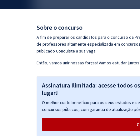
Pós
Graduação
Sobre o concurso
OAB
A fim de preparar os candidatos para o concurso da Pr
de professores altamente especializada em concursos 
Mentorias
publicado Conquiste a sua vaga!
Então, vamos unir nossas forças! Vamos estudar juntos
Questões grátis
Conteúdo gratuito
Assinatura Ilimitada: acesse todos o
Blog
lugar!
Aprovados
O melhor custo benefício para os seus estudos e seu
concursos públicos, com garantia de atualização pós
Atendimento
C