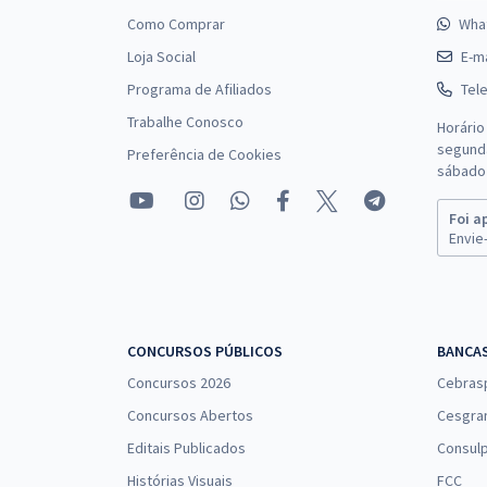
Como Comprar
Wha
Loja Social
E-ma
Programa de Afiliados
Tel
Trabalhe Conosco
Horário
segunda
Preferência de Cookies
sábado 
Foi a
Envie-
CONCURSOS PÚBLICOS
BANCA
Concursos 2026
Cebras
Concursos Abertos
Cesgra
Editais Publicados
Consulp
Histórias Visuais
FCC