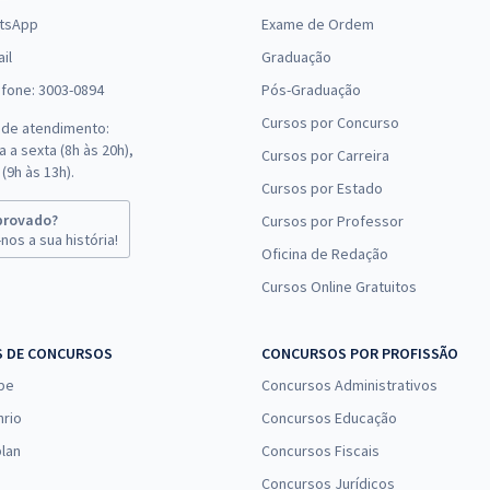
tsApp
Exame de Ordem
il
Graduação
efone: 3003-0894
Pós-Graduação
Cursos por Concurso
 de atendimento:
 a sexta (8h às 20h),
Cursos por Carreira
(9h às 13h).
Cursos por Estado
provado?
Cursos por Professor
nos a sua história!
Oficina de Redação
Cursos Online Gratuitos
S DE CONCURSOS
CONCURSOS POR PROFISSÃO
pe
Concursos Administrativos
nrio
Concursos Educação
lan
Concursos Fiscais
Concursos Jurídicos