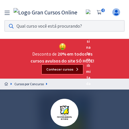
0
Assinatura Ilimitada 11
Acesso a todos os cursos. Teste grátis por 7 dias!
Assinatura OAB Até Passar
Acesso ilimitado a toda preparação para o Exame da
Desconto de
20% em todos os
Ordem, até você passar!
cursos avulsos do site SÓ HOJE!
Conhecer cursos
Residências Multiprofissionais
Preparação completa e intensiva para as principais
Cursos por Concurso
residências em saúde do Brasil
Concursos
Assinatura Ilimitada
Cursos 20% OFF