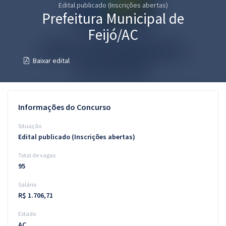
Edital publicado (Inscrições abertas)
Pós
Prefeitura Municipal de
Graduação
Feijó/AC
OAB
Baixar edital
Mentorias
Questões grátis
Informações do Concurso
Conteúdo gratuito
Situação
Edital publicado (Inscrições abertas)
Blog
Total de vagas
Aprovados
95
Salário
Atendimento
R$ 1.706,71
Estado
AC