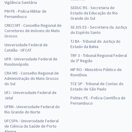
Vigilância Sanitária
SEDUC RS - Secretaria de
PM PE - Polícia Militar de
Estado da Educação do Rio
Pernambuco
Grande do Sul
CRECI MT - Conselho Regional de
SEJUS ES - Secretaria da Justiça
Corretores de Imóveis do Mato
do Espírito Santo
Grosso
TJ BA - Tribunal de Justiça do
Universidade Federal de
Estado da Bahia
Catalão - UFCAT
TRF 3 - Tribunal Regional Federal
UFR - Universidade Federal de
da 3ª Região
Rondonópolis
MP RO - Ministério Público de
CRA MS - Conselho Regional de
Rondônia
Administração do Mato Grosso
do Sul
TCE SP - Tribunal de Contas do
Estado de São Paulo
UFJ - Universidade Federal de
Jataí
Politec PE - Polícia Científica de
Pernambuco
UFRN - Universidade Federal do
Rio Grande do Norte
UFCSPA - Universidade Federal
de Ciência da Saúde de Porto
Alegre