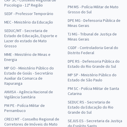
CRP SC - Conselho Regional de
Psicologia - 12ª Região
PM MS - Polícia Militar de Mato
Grosso do Sul
SEDF - Professor Temporário
DPE MG - Defensoria Pública de
MEC - Ministério da Educação
Minas Gerais
SEDUC/MT - Secretaria de
TJ MG - Tribunal de Justiça de
Estado de Educação, Esporte e
Minas Gerais
Lazer do estado de Mato
Grosso
CGDF - Controladoria Geral do
Distrito Federal
MME - Ministério de Minas e
Energia
DPE RS - Defensoria Pública do
Estado do Rio Grande do Sul
MP GO - Ministério Público do
Estado de Goiás - Secretário
MP SP - Ministério Público do
Auxiliar da Comarca de
Estado de São Paulo
Itapuranga
PM SC - Polícia Militar de Santa
ANVISA - Agência Nacional de
Catarina
Vigilância Sanitária
SEDUC RS - Secretaria de
PM PE - Polícia Militar de
Estado da Educação do Rio
Pernambuco
Grande do Sul
CRECI MT - Conselho Regional de
SEJUS ES - Secretaria da Justiça
Corretores de Imóveis do Mato
do Espírito Santo