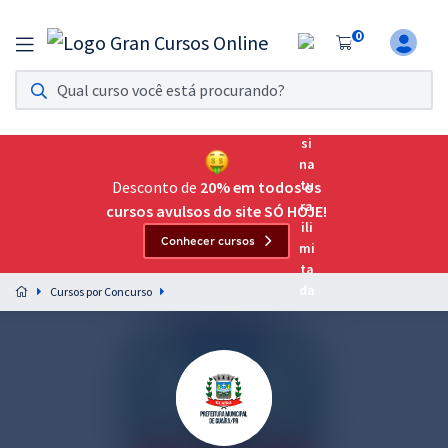
0
Assinatura Ilimitada 11
Acesso a todos os cursos. Teste grátis por 7 dias!
Assinatura OAB Até Passar
Acesso ilimitado a toda preparação para o Exame da
Desconto de
20% em todos os
Ordem, até você passar!
cursos avulsos do site SÓ HOJE!
Conhecer cursos
Residências Multiprofissionais
Preparação completa e intensiva para as principais
Cursos por Concurso
residências em saúde do Brasil
Concursos
Assinatura Ilimitada
Cursos 20% OFF