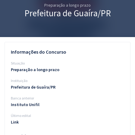
Preparação a longo prazo
Pós
Prefeitura de Guaíra/PR
Graduação
OAB
Mentorias
Informações do Concurso
Questões grátis
Situação
Preparação a longo prazo
Conteúdo gratuito
Instituição
Blog
Prefeitura de Guaíra/PR
Aprovados
Banca anterior
Instituto Unifil
Atendimento
Último edital
Link