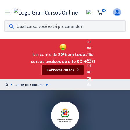
0
Assinatura Ilimitada 11
Acesso a todos os cursos. Teste grátis por 7 dias!
Assinatura OAB Até Passar
Acesso ilimitado a toda preparação para o Exame da
Desconto de
20% em todos os
Ordem, até você passar!
cursos avulsos do site SÓ HOJE!
Conhecer cursos
Residências Multiprofissionais
Preparação completa e intensiva para as principais
Cursos por Concurso
residências em saúde do Brasil
Concursos
Assinatura Ilimitada
Cursos 20% OFF