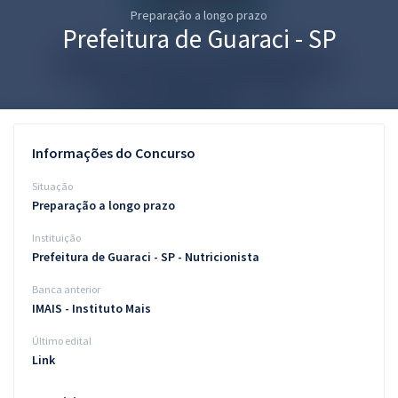
Preparação a longo prazo
Pós
Prefeitura de Guaraci - SP
Graduação
OAB
Mentorias
Informações do Concurso
Questões grátis
Situação
Preparação a longo prazo
Conteúdo gratuito
Instituição
Blog
Prefeitura de Guaraci - SP - Nutricionista
Aprovados
Banca anterior
IMAIS - Instituto Mais
Atendimento
Último edital
Link