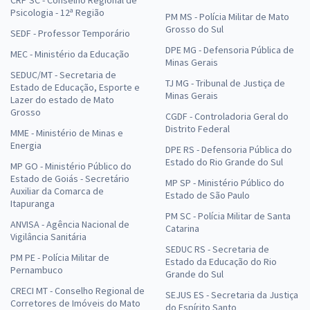
CRP SC - Conselho Regional de
Psicologia - 12ª Região
PM MS - Polícia Militar de Mato
Grosso do Sul
SEDF - Professor Temporário
DPE MG - Defensoria Pública de
MEC - Ministério da Educação
Minas Gerais
SEDUC/MT - Secretaria de
TJ MG - Tribunal de Justiça de
Estado de Educação, Esporte e
Minas Gerais
Lazer do estado de Mato
Grosso
CGDF - Controladoria Geral do
Distrito Federal
MME - Ministério de Minas e
Energia
DPE RS - Defensoria Pública do
Estado do Rio Grande do Sul
MP GO - Ministério Público do
Estado de Goiás - Secretário
MP SP - Ministério Público do
Auxiliar da Comarca de
Estado de São Paulo
Itapuranga
PM SC - Polícia Militar de Santa
ANVISA - Agência Nacional de
Catarina
Vigilância Sanitária
SEDUC RS - Secretaria de
PM PE - Polícia Militar de
Estado da Educação do Rio
Pernambuco
Grande do Sul
CRECI MT - Conselho Regional de
SEJUS ES - Secretaria da Justiça
Corretores de Imóveis do Mato
do Espírito Santo