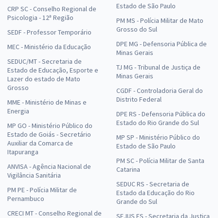
Estado de São Paulo
CRP SC - Conselho Regional de
Psicologia - 12ª Região
PM MS - Polícia Militar de Mato
Grosso do Sul
SEDF - Professor Temporário
DPE MG - Defensoria Pública de
MEC - Ministério da Educação
Minas Gerais
SEDUC/MT - Secretaria de
TJ MG - Tribunal de Justiça de
Estado de Educação, Esporte e
Minas Gerais
Lazer do estado de Mato
Grosso
CGDF - Controladoria Geral do
Distrito Federal
MME - Ministério de Minas e
Energia
DPE RS - Defensoria Pública do
Estado do Rio Grande do Sul
MP GO - Ministério Público do
Estado de Goiás - Secretário
MP SP - Ministério Público do
Auxiliar da Comarca de
Estado de São Paulo
Itapuranga
PM SC - Polícia Militar de Santa
ANVISA - Agência Nacional de
Catarina
Vigilância Sanitária
SEDUC RS - Secretaria de
PM PE - Polícia Militar de
Estado da Educação do Rio
Pernambuco
Grande do Sul
CRECI MT - Conselho Regional de
SEJUS ES - Secretaria da Justiça