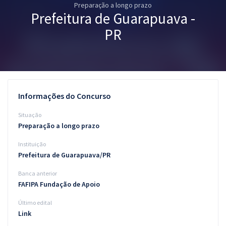
Preparação a longo prazo
Pós
Prefeitura de Guarapuava -
Graduação
PR
OAB
Mentorias
Informações do Concurso
Questões grátis
Situação
Conteúdo gratuito
Preparação a longo prazo
Instituição
Blog
Prefeitura de Guarapuava/PR
Aprovados
Banca anterior
FAFIPA Fundação de Apoio
Atendimento
Último edital
Link