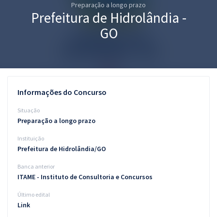
Preparação a longo prazo
Pós
Prefeitura de Hidrolândia -
Graduação
GO
OAB
Mentorias
Informações do Concurso
Questões grátis
Situação
Conteúdo gratuito
Preparação a longo prazo
Instituição
Blog
Prefeitura de Hidrolândia/GO
Aprovados
Banca anterior
ITAME - Instituto de Consultoria e Concursos
Atendimento
Último edital
Link