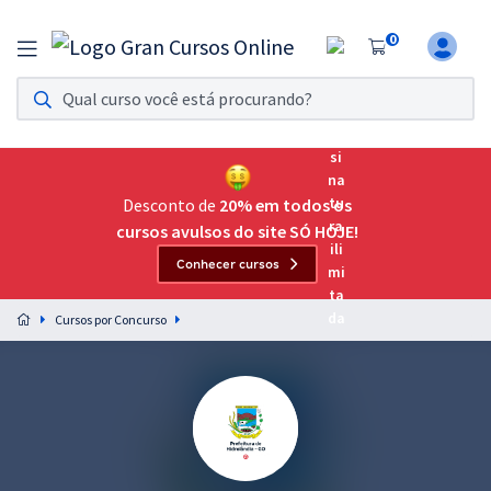
0
Assinatura Ilimitada 11
Acesso a todos os cursos. Teste grátis por 7 dias!
Assinatura OAB Até Passar
Acesso ilimitado a toda preparação para o Exame da
Desconto de
20% em todos os
Ordem, até você passar!
cursos avulsos do site SÓ HOJE!
Conhecer cursos
Residências Multiprofissionais
Preparação completa e intensiva para as principais
Cursos por Concurso
residências em saúde do Brasil
Concursos
Assinatura Ilimitada
Cursos 20% OFF