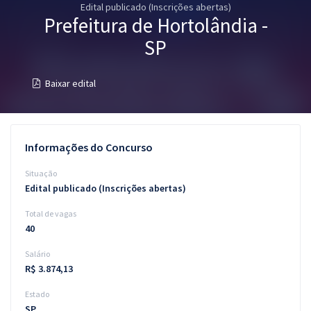
Edital publicado (Inscrições abertas)
Pós
Prefeitura de Hortolândia -
Graduação
SP
OAB
Baixar edital
Mentorias
Questões grátis
Informações do Concurso
Conteúdo gratuito
Situação
Edital publicado (Inscrições abertas)
Blog
Total de vagas
Aprovados
40
Salário
Atendimento
R$ 3.874,13
Estado
SP