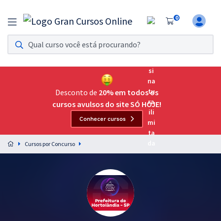
0
Assinatura Ilimitada 11
Acesso a todos os cursos. Teste grátis por 7 dias!
Assinatura OAB Até Passar
Acesso ilimitado a toda preparação para o Exame da
Desconto de
20% em todos os
Ordem, até você passar!
cursos avulsos do site SÓ HOJE!
Conhecer cursos
Residências Multiprofissionais
Preparação completa e intensiva para as principais
Cursos por Concurso
residências em saúde do Brasil
Concursos
Assinatura Ilimitada
Cursos 20% OFF