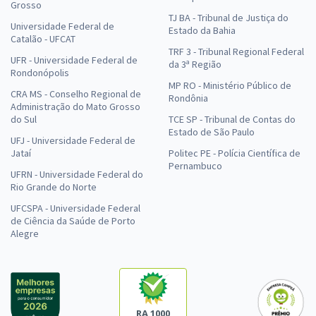
Grosso
TJ BA - Tribunal de Justiça do
Universidade Federal de
Estado da Bahia
Catalão - UFCAT
TRF 3 - Tribunal Regional Federal
UFR - Universidade Federal de
da 3ª Região
Rondonópolis
MP RO - Ministério Público de
CRA MS - Conselho Regional de
Rondônia
Administração do Mato Grosso
do Sul
TCE SP - Tribunal de Contas do
Estado de São Paulo
UFJ - Universidade Federal de
Jataí
Politec PE - Polícia Científica de
Pernambuco
UFRN - Universidade Federal do
Rio Grande do Norte
UFCSPA - Universidade Federal
de Ciência da Saúde de Porto
Alegre
RA 1000