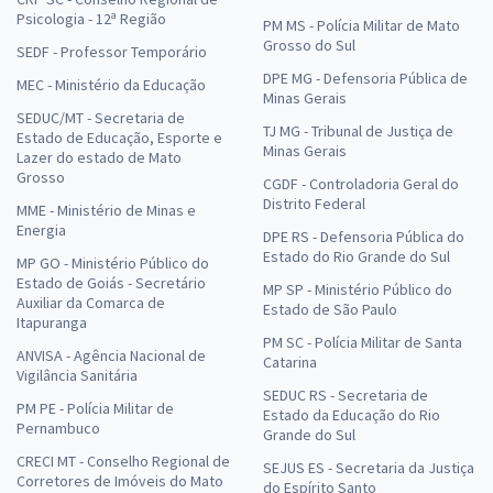
Psicologia - 12ª Região
PM MS - Polícia Militar de Mato
Grosso do Sul
SEDF - Professor Temporário
DPE MG - Defensoria Pública de
MEC - Ministério da Educação
Minas Gerais
SEDUC/MT - Secretaria de
TJ MG - Tribunal de Justiça de
Estado de Educação, Esporte e
Minas Gerais
Lazer do estado de Mato
Grosso
CGDF - Controladoria Geral do
Distrito Federal
MME - Ministério de Minas e
Energia
DPE RS - Defensoria Pública do
Estado do Rio Grande do Sul
MP GO - Ministério Público do
Estado de Goiás - Secretário
MP SP - Ministério Público do
Auxiliar da Comarca de
Estado de São Paulo
Itapuranga
PM SC - Polícia Militar de Santa
ANVISA - Agência Nacional de
Catarina
Vigilância Sanitária
SEDUC RS - Secretaria de
PM PE - Polícia Militar de
Estado da Educação do Rio
Pernambuco
Grande do Sul
CRECI MT - Conselho Regional de
SEJUS ES - Secretaria da Justiça
Corretores de Imóveis do Mato
do Espírito Santo