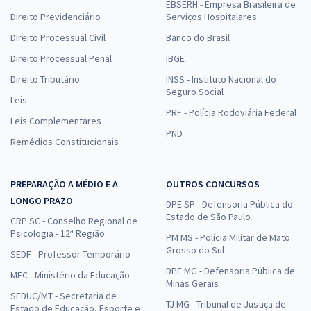
EBSERH - Empresa Brasileira de
Direito Previdenciário
Serviços Hospitalares
Direito Processual Civil
Banco do Brasil
Direito Processual Penal
IBGE
Direito Tributário
INSS - Instituto Nacional do
Seguro Social
Leis
PRF - Polícia Rodoviária Federal
Leis Complementares
PND
Remédios Constitucionais
PREPARAÇÃO A MÉDIO E A
OUTROS CONCURSOS
LONGO PRAZO
DPE SP - Defensoria Pública do
Estado de São Paulo
CRP SC - Conselho Regional de
Psicologia - 12ª Região
PM MS - Polícia Militar de Mato
Grosso do Sul
SEDF - Professor Temporário
DPE MG - Defensoria Pública de
MEC - Ministério da Educação
Minas Gerais
SEDUC/MT - Secretaria de
TJ MG - Tribunal de Justiça de
Estado de Educação, Esporte e