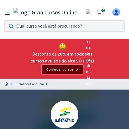
0
Assinatura Ilimitada 11
Acesso a todos os cursos. Teste grátis por 7 dias!
Assinatura OAB Até Passar
Acesso ilimitado a toda preparação para o Exame da
Desconto de
20% em todos os
Ordem, até você passar!
cursos avulsos do site SÓ HOJE!
Conhecer cursos
Residências Multiprofissionais
Preparação completa e intensiva para as principais
Cursos por Concurso
residências em saúde do Brasil
Concursos
Assinatura Ilimitada
Cursos 20% OFF