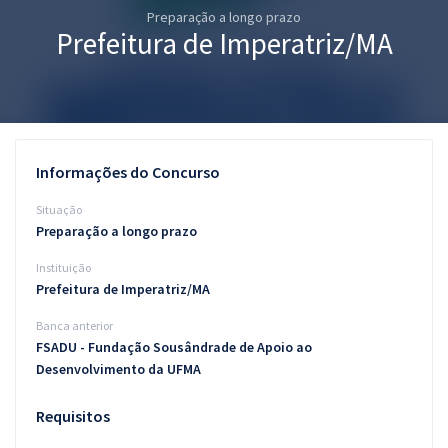
Preparação a longo prazo
Pós
Prefeitura de Imperatriz/MA
Graduação
OAB
Mentorias
Informações do Concurso
Questões grátis
Situação
Preparação a longo prazo
Conteúdo gratuito
Instituição
Blog
Prefeitura de Imperatriz/MA
Aprovados
Banca anterior
FSADU - Fundação Sousândrade de Apoio ao
Desenvolvimento da UFMA
Atendimento
Requisitos