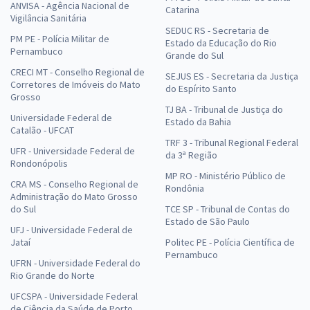
ANVISA - Agência Nacional de
Catarina
Vigilância Sanitária
SEDUC RS - Secretaria de
PM PE - Polícia Militar de
Estado da Educação do Rio
Pernambuco
Grande do Sul
CRECI MT - Conselho Regional de
SEJUS ES - Secretaria da Justiça
Corretores de Imóveis do Mato
do Espírito Santo
Grosso
TJ BA - Tribunal de Justiça do
Universidade Federal de
Estado da Bahia
Catalão - UFCAT
TRF 3 - Tribunal Regional Federal
UFR - Universidade Federal de
da 3ª Região
Rondonópolis
MP RO - Ministério Público de
CRA MS - Conselho Regional de
Rondônia
Administração do Mato Grosso
do Sul
TCE SP - Tribunal de Contas do
Estado de São Paulo
UFJ - Universidade Federal de
Jataí
Politec PE - Polícia Científica de
Pernambuco
UFRN - Universidade Federal do
Rio Grande do Norte
UFCSPA - Universidade Federal
de Ciência da Saúde de Porto