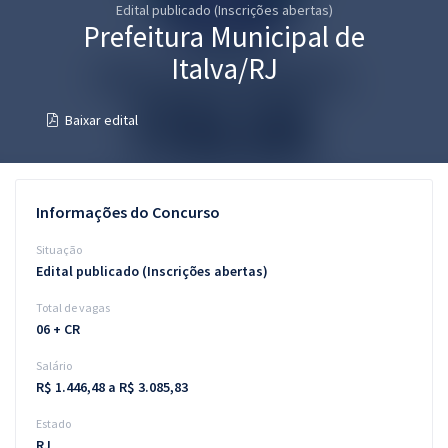
Edital publicado (Inscrições abertas)
Pós
Prefeitura Municipal de
Graduação
Italva/RJ
OAB
Baixar edital
Mentorias
Questões grátis
Informações do Concurso
Conteúdo gratuito
Situação
Edital publicado (Inscrições abertas)
Blog
Total de vagas
Aprovados
06 + CR
Salário
Atendimento
R$ 1.446,48 a R$ 3.085,83
Estado
RJ