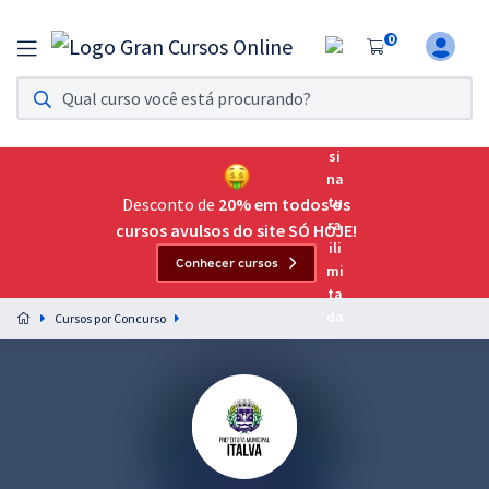
0
Assinatura Ilimitada 11
Acesso a todos os cursos. Teste grátis por 7 dias!
Assinatura OAB Até Passar
Acesso ilimitado a toda preparação para o Exame da
Desconto de
20% em todos os
Ordem, até você passar!
cursos avulsos do site SÓ HOJE!
Conhecer cursos
Residências Multiprofissionais
Preparação completa e intensiva para as principais
Cursos por Concurso
residências em saúde do Brasil
Concursos
Assinatura Ilimitada
Cursos 20% OFF