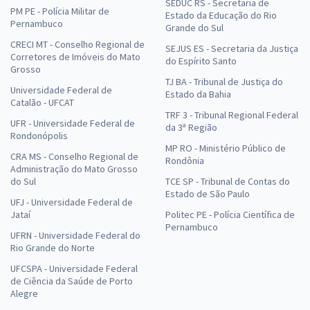
SEDUC RS - Secretaria de
PM PE - Polícia Militar de
Estado da Educação do Rio
Pernambuco
Grande do Sul
CRECI MT - Conselho Regional de
SEJUS ES - Secretaria da Justiça
Corretores de Imóveis do Mato
do Espírito Santo
Grosso
TJ BA - Tribunal de Justiça do
Universidade Federal de
Estado da Bahia
Catalão - UFCAT
TRF 3 - Tribunal Regional Federal
UFR - Universidade Federal de
da 3ª Região
Rondonópolis
MP RO - Ministério Público de
CRA MS - Conselho Regional de
Rondônia
Administração do Mato Grosso
do Sul
TCE SP - Tribunal de Contas do
Estado de São Paulo
UFJ - Universidade Federal de
Jataí
Politec PE - Polícia Científica de
Pernambuco
UFRN - Universidade Federal do
Rio Grande do Norte
UFCSPA - Universidade Federal
de Ciência da Saúde de Porto
Alegre