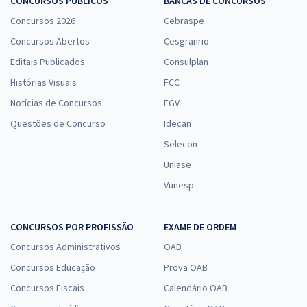
CONCURSOS PÚBLICOS
BANCAS DE CONCURSOS
Concursos 2026
Cebraspe
Concursos Abertos
Cesgranrio
Editais Publicados
Consulplan
Histórias Visuais
FCC
Notícias de Concursos
FGV
Questões de Concurso
Idecan
Selecon
Uniase
Vunesp
CONCURSOS POR PROFISSÃO
EXAME DE ORDEM
Concursos Administrativos
OAB
Concursos Educação
Prova OAB
Concursos Fiscais
Calendário OAB