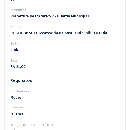
Instituição
Prefeitura de Itararé/SP - Guarda Municipal
Banca
PUBLICONSULT Assessoria e Consultoria Pública Ltda
Edital
Link
Taxa
R$ 21,00
Requisitos
Escolaridade
Médio
Carreira
Outras
TAF (Teste de Aptidão Física)