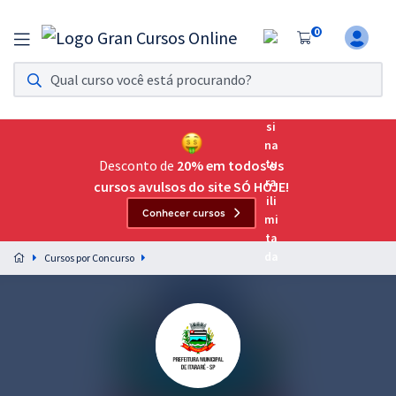
0
Assinatura Ilimitada 11
Acesso a todos os cursos. Teste grátis por 7 dias!
Assinatura OAB Até Passar
Acesso ilimitado a toda preparação para o Exame da
Desconto de
20% em todos os
Ordem, até você passar!
cursos avulsos do site SÓ HOJE!
Conhecer cursos
Residências Multiprofissionais
Preparação completa e intensiva para as principais
Cursos por Concurso
residências em saúde do Brasil
Concursos
Assinatura Ilimitada
Cursos 20% OFF