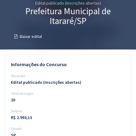
Edital publicado (Inscrições abertas)
Pós
Prefeitura Municipal de
Graduação
Itararé/SP
OAB
Baixar edital
Mentorias
Questões grátis
Informações do Concurso
Conteúdo gratuito
Situação
Edital publicado (Inscrições abertas)
Blog
Total de vagas
Aprovados
20
Salário
Atendimento
R$ 2.993,13
Estado
SP