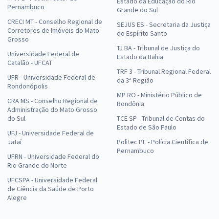
Estado da Educação do Rio
Pernambuco
Grande do Sul
CRECI MT - Conselho Regional de
SEJUS ES - Secretaria da Justiça
Corretores de Imóveis do Mato
do Espírito Santo
Grosso
TJ BA - Tribunal de Justiça do
Universidade Federal de
Estado da Bahia
Catalão - UFCAT
TRF 3 - Tribunal Regional Federal
UFR - Universidade Federal de
da 3ª Região
Rondonópolis
MP RO - Ministério Público de
CRA MS - Conselho Regional de
Rondônia
Administração do Mato Grosso
do Sul
TCE SP - Tribunal de Contas do
Estado de São Paulo
UFJ - Universidade Federal de
Jataí
Politec PE - Polícia Científica de
Pernambuco
UFRN - Universidade Federal do
Rio Grande do Norte
UFCSPA - Universidade Federal
de Ciência da Saúde de Porto
Alegre