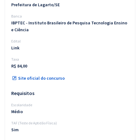
Prefeitura de Lagarto/SE
Banca
IBPTEC - Instituto Brasileiro de Pesquisa Tecnologia Ensino
e Ciência
Edital
Link
Taxa
R$ 84,00
Site oficial do concurso
Requisitos
Escolaridade
Médio
TAF (Teste de Aptidão Física)
Sim