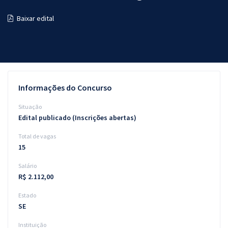
Pós
Baixar edital
Graduação
OAB
Mentorias
Informações do Concurso
Questões grátis
Situação
Edital publicado (Inscrições abertas)
Conteúdo gratuito
Total de vagas
Blog
15
Aprovados
Salário
R$ 2.112,00
Atendimento
Estado
SE
Instituição