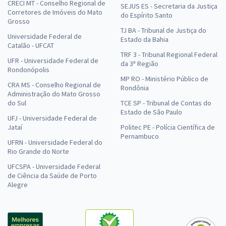
CRECI MT - Conselho Regional de
SEJUS ES - Secretaria da Justiça
Corretores de Imóveis do Mato
do Espírito Santo
Grosso
TJ BA - Tribunal de Justiça do
Universidade Federal de
Estado da Bahia
Catalão - UFCAT
TRF 3 - Tribunal Regional Federal
UFR - Universidade Federal de
da 3ª Região
Rondonópolis
MP RO - Ministério Público de
CRA MS - Conselho Regional de
Rondônia
Administração do Mato Grosso
do Sul
TCE SP - Tribunal de Contas do
Estado de São Paulo
UFJ - Universidade Federal de
Jataí
Politec PE - Polícia Científica de
Pernambuco
UFRN - Universidade Federal do
Rio Grande do Norte
UFCSPA - Universidade Federal
de Ciência da Saúde de Porto
Alegre