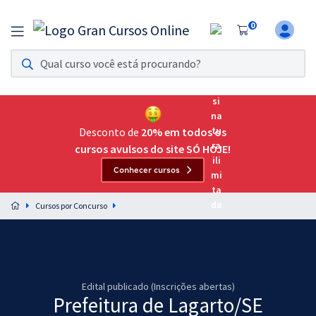
0
Assinatura Ilimitada 11
Acesso a todos os cursos. Teste grátis por 7 dias!
Assinatura OAB Até Passar
Acesso ilimitado a toda preparação para o Exame da
Desconto de
20% em todos os
Ordem, até você passar!
cursos avulsos do site SÓ HOJE!
Conhecer cursos
Residências Multiprofissionais
Preparação completa e intensiva para as principais
Cursos por Concurso
residências em saúde do Brasil
Concursos
Assinatura Ilimitada
Edital publicado (Inscrições abertas)
Prefeitura de Lagarto/SE
Cursos 20% OFF