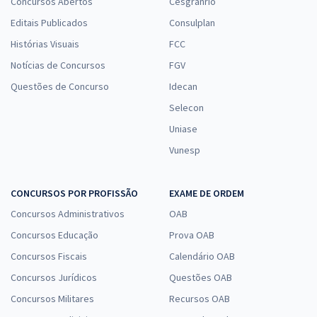
Concursos Abertos
Cesgranrio
Editais Publicados
Consulplan
Histórias Visuais
FCC
Notícias de Concursos
FGV
Questões de Concurso
Idecan
Selecon
Uniase
Vunesp
CONCURSOS POR PROFISSÃO
EXAME DE ORDEM
Concursos Administrativos
OAB
Concursos Educação
Prova OAB
Concursos Fiscais
Calendário OAB
Concursos Jurídicos
Questões OAB
Concursos Militares
Recursos OAB