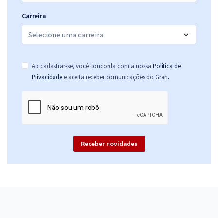
Comprar
Carreira
Prefeitura de Marau - RS - Agente de Fiscalização de Obras e
Ao cadastrar-se, você concorda com a nossa
Política de
Posturas
.
Privacidade
e aceita receber comunicações do Gran
R$ 354,24
à vista
29,52
R$
ou 12x de
Economize R$ 88,56 (-20%)
Comprar
Receber novidades
Prefeitura de Marau - RS - Agente de Fiscalização Ambiental
R$ 354,24
à vista
29,52
R$
ou 12x de
Economize R$ 88,56 (-20%)