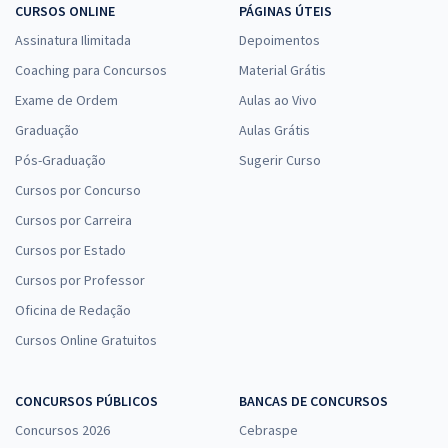
CURSOS ONLINE
PÁGINAS ÚTEIS
Assinatura Ilimitada
Depoimentos
Coaching para Concursos
Prefeitura de Marau - RS - Motorista
Material Grátis
Exame de Ordem
R$ 306,24
à vista
Aulas ao Vivo
25,52
R$
ou 12x de
Graduação
Aulas Grátis
Economize R$ 76,56 (-20%)
Pós-Graduação
Sugerir Curso
Comprar
Cursos por Concurso
Cursos por Carreira
Cursos por Estado
Prefeitura de Marau - RS - Conhecimentos Básicos Comuns aos
Cursos por Professor
Cargos de Nível Fundamental Incompleto com a Equipe Gran
Oficina de Redação
R$ 267,84
à vista
Cursos Online Gratuitos
22,32
R$
ou 12x de
Economize R$ 66,96 (-20%)
CONCURSOS PÚBLICOS
BANCAS DE CONCURSOS
Comprar
Concursos 2026
Cebraspe