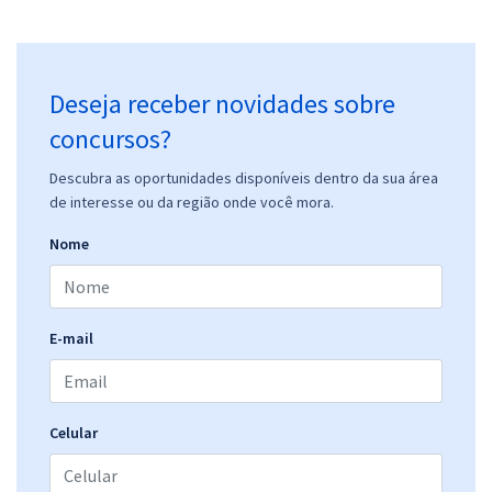
29,52
R$
ou 12x de
Economize R$ 88,56 (-20%)
Comprar
Deseja receber novidades sobre
concursos?
Prefeitura de Marau - RS - Atendente de Farmácia
Descubra as oportunidades disponíveis dentro da sua área
de interesse ou da região onde você mora.
R$ 354,24
à vista
29,52
R$
ou 12x de
Nome
Economize R$ 88,56 (-20%)
Comprar
E-mail
Prefeitura de Marau - RS - Agente de Fiscalização Sanitária
Celular
R$ 354,24
à vista
29,52
R$
ou 12x de
Economize R$ 88,56 (-20%)