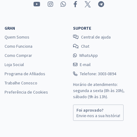
Comprar
GRAN
SUPORTE
Prefeitura de Marau - RS - Auxiliar de Operações
Quem Somos
Central de ajuda
R$ 306,24
à vista
Como Funciona
Chat
25,52
R$
ou 12x de
Como Comprar
WhatsApp
Economize R$ 76,56 (-20%)
Loja Social
E-mail
Comprar
Programa de Afiliados
Telefone: 3003-0894
Trabalhe Conosco
Horário de atendimento:
segunda a sexta (8h às 20h),
Preferência de Cookies
Prefeitura de Marau - RS - Operador de Equipamentos Rodoviários
sábado (9h às 13h).
R$ 306,24
à vista
Foi aprovado?
25,52
R$
ou 12x de
Envie-nos a sua história!
Economize R$ 76,56 (-20%)
Comprar