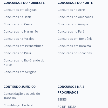
CONCURSOS NO NORDESTE
CONCURSOS NO NORTE
Concursos em Alagoas
Concursos no Acre
Prefeitura de Marau - RS - Professor de Educação Especial
Concursos na Bahia
Concursos no Amazonas
R$ 399,92
à vista
33,33
R$
ou 12x de
Concursos no Ceará
Concursos no Amapá
Economize R$ 99,98 (-20%)
Concursos no Maranhão
Concursos no Pará
Comprar
Concursos na Paraíba
Concursos em Rondônia
Concursos em Pernambuco
Concursos em Roraima
Concursos no Piauí
Concursos no Tocantins
Prefeitura de Marau - RS - Professor de Séries Iniciais
Concursos no Rio Grande do
Norte
R$ 399,92
à vista
Concursos em Sergipe
33,33
R$
ou 12x de
Economize R$ 99,98 (-20%)
CONTEÚDO JURÍDICO
CONCURSOS MAIS
Comprar
PROCURADOS
Consolidação das Leis do
Trabalho
SEDES
Constituição Federal
PC DF - DELTA