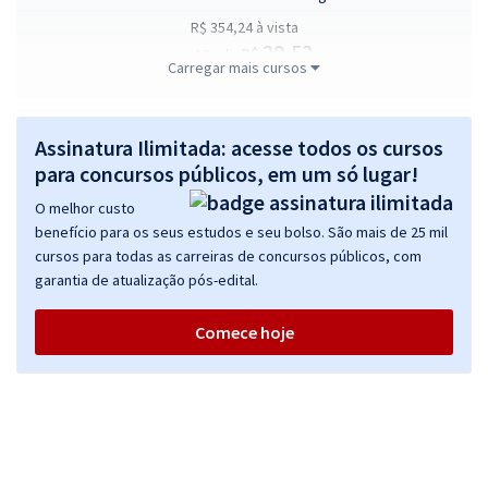
R$ 354,24
à vista
29,52
R$
ou 12x de
Carregar mais cursos
Economize R$ 88,56 (-20%)
Comprar
Assinatura Ilimitada: acesse todos os cursos
para concursos públicos, em um só lugar!
O melhor custo
Prefeitura de Marau - RS - Agente Administrativo
benefício para os seus estudos e seu bolso. São mais de 25 mil
R$ 354,24
à vista
cursos para todas as carreiras de concursos públicos, com
29,52
R$
ou 12x de
garantia de atualização pós-edital.
Economize R$ 88,56 (-20%)
Comece hoje
Comprar
Prefeitura de Marau - RS - Técnico de Enfermagem 40h
R$ 354,24
à vista