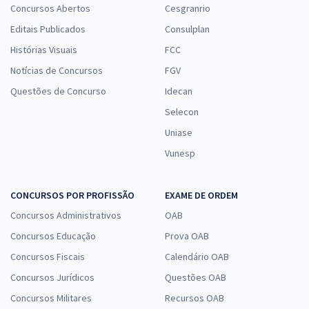
Concursos Abertos
Cesgranrio
Editais Publicados
Consulplan
Prefeitura de Marau - RS - Conhecimentos Básicos Comuns aos
Histórias Visuais
FCC
Cargos de Nível Médio e Técnico com a Equipe Gran
Notícias de Concursos
FGV
R$ 306,24
à vista
25,52
R$
ou 12x de
Questões de Concurso
Idecan
Economize R$ 76,56 (-20%)
Selecon
Comprar
Uniase
Vunesp
Prefeitura de Marau - RS - Conhecimentos Básicos Comuns aos
CONCURSOS POR PROFISSÃO
EXAME DE ORDEM
Cargos de Nível Superior (Educação) com a Equipe Gran
Concursos Administrativos
OAB
R$ 354,24
à vista
Concursos Educação
Prova OAB
29,52
R$
ou 12x de
Concursos Fiscais
Calendário OAB
Economize R$ 88,56 (-20%)
Concursos Jurídicos
Questões OAB
Comprar
Concursos Militares
Recursos OAB