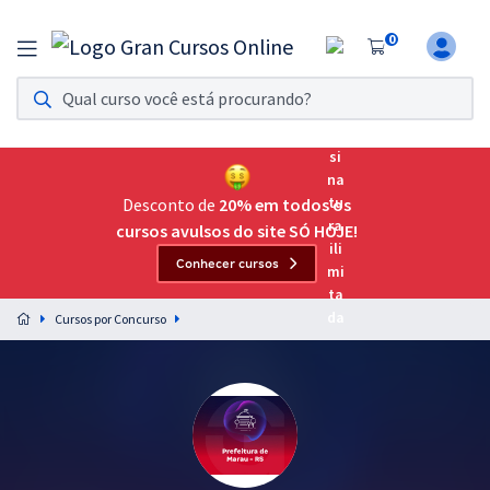
0
Assinatura Ilimitada 11
Acesso a todos os cursos. Teste grátis por 7 dias!
Assinatura OAB Até Passar
Acesso ilimitado a toda preparação para o Exame da
Desconto de
20% em todos os
Ordem, até você passar!
cursos avulsos do site SÓ HOJE!
Conhecer cursos
Residências Multiprofissionais
Preparação completa e intensiva para as principais
Cursos por Concurso
residências em saúde do Brasil
Concursos
Assinatura Ilimitada
Cursos 20% OFF