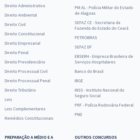
Prefeitura de Marau - RS - Professor de Educação Infantil
Direito Administrativo
PM AL - Polícia Militar do Estado
R$ 399,92
à vista
de Alagoas
Direito Ambiental
33,33
R$
ou 12x de
SEFAZ CE - Secretaria da
Direito Civil
Economize R$ 99,98 (-20%)
Fazenda do Estado do Ceará
Direito Constitucional
Comprar
PETROBRAS
Direito Empresarial
SEFAZ DF
Direito Penal
EBSERH - Empresa Brasileira de
Direito Previdenciário
Serviços Hospitalares
Prefeitura de Marau - RS - Contador (Pós-Edital)
Direito Processual Civil
Banco do Brasil
R$ 399,92
à vista
Direito Processual Penal
IBGE
33,33
R$
ou 12x de
Direito Tributário
Economize R$ 99,98 (-20%)
INSS - Instituto Nacional do
Seguro Social
Leis
Comprar
PRF - Polícia Rodoviária Federal
Leis Complementares
PND
Remédios Constitucionais
PREPARAÇÃO A MÉDIO E A
OUTROS CONCURSOS