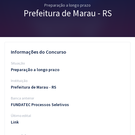
Preparação a longo prazo
Pós
Prefeitura de Marau - RS
Graduação
OAB
Mentorias
Informações do Concurso
Questões grátis
Situação
Preparação a longo prazo
Conteúdo gratuito
Instituição
Blog
Prefeitura de Marau - RS
Aprovados
Banca anterior
FUNDATEC Processos Seletivos
Atendimento
Último edital
Link