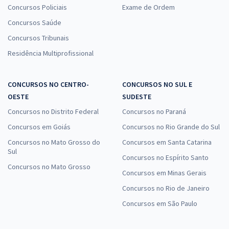
Concursos Policiais
Exame de Ordem
Concursos Saúde
Prefeitura de Marau - RS - Conhecimentos Básicos Comuns aos
Concursos Tribunais
Cargos de Nível Superior com a Equipe Gran
Residência Multiprofissional
R$ 354,24
à vista
29,52
R$
ou 12x de
Economize R$ 88,56 (-20%)
CONCURSOS NO CENTRO-
CONCURSOS NO SUL E
OESTE
SUDESTE
Comprar
Concursos no Distrito Federal
Concursos no Paraná
Concursos em Goiás
Concursos no Rio Grande do Sul
Concursos no Mato Grosso do
Concursos em Santa Catarina
Prefeitura de Marau - RS - Licenciador Ambiental
Sul
Concursos no Espírito Santo
R$ 399,92
à vista
Concursos no Mato Grosso
33,33
Concursos em Minas Gerais
R$
ou 12x de
Economize R$ 99,98 (-20%)
Concursos no Rio de Janeiro
Concursos em São Paulo
Comprar