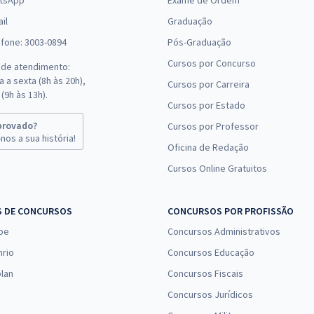
tsApp
Exame de Ordem
il
Graduação
efone: 3003-0894
Pós-Graduação
Cursos por Concurso
 de atendimento:
 a sexta (8h às 20h),
Cursos por Carreira
(9h às 13h).
Cursos por Estado
provado?
Cursos por Professor
nos a sua história!
Oficina de Redação
Cursos Online Gratuitos
S DE CONCURSOS
CONCURSOS POR PROFISSÃO
pe
Concursos Administrativos
nrio
Concursos Educação
lan
Concursos Fiscais
Concursos Jurídicos