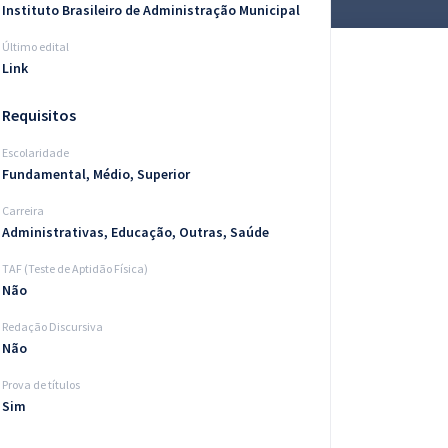
Instituto Brasileiro de Administração Municipal
Último edital
Link
Requisitos
Escolaridade
Fundamental, Médio, Superior
Carreira
Administrativas, Educação, Outras, Saúde
TAF (Teste de Aptidão Física)
Não
Redação Discursiva
Não
Prova de títulos
Sim