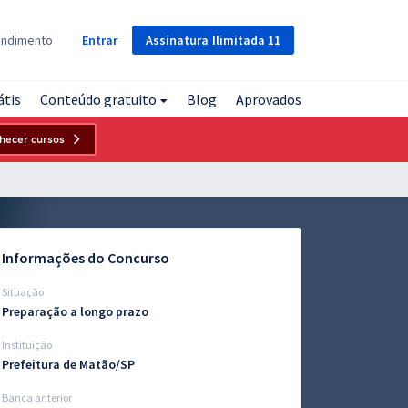
Assinatura
Ilimitada
11
endimento
Entrar
átis
Conteúdo gratuito
Blog
Aprovados
hecer cursos
Informações do Concurso
Situação
Preparação a longo prazo
Instituição
Prefeitura de Matão/SP
Banca anterior