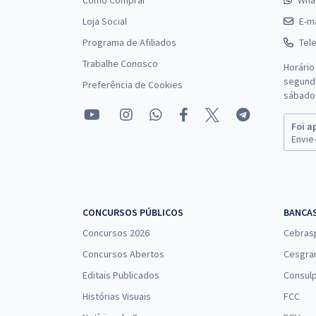
Como Comprar
Wha
Loja Social
E-ma
Programa de Afiliados
Tel
Trabalhe Conosco
Horário
segunda
Preferência de Cookies
sábado 
Foi a
Envie-
CONCURSOS PÚBLICOS
BANCA
Concursos 2026
Cebras
Concursos Abertos
Cesgra
Editais Publicados
Consulp
Histórias Visuais
FCC