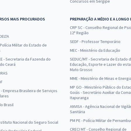
Concursos em Sergipe
RSOS MAIS PROCURADOS
PREPARAÇÃO A MÉDIO E A LONGO
CRP SC - Conselho Regional de Psic
12ª Região
 DELTA
SEDF - Professor Temporário
Polícia Militar do Estado de
s
MEC - Ministério da Educação
E - Secretaria da Fazenda do
SEDUC/MT - Secretaria de Estado 
 do Ceará
Educação, Esporte e Lazer do est
Mato Grosso
BRAS
MME - Ministério de Minas e Energi
DF
MP GO - Ministério Público do Esta
- Empresa Brasileira de Serviços
Goiás - Secretário Auxiliar da Com
lares
Itapuranga
o Brasil
ANVISA - Agência Nacional de Vigilâ
Sanitária
PM PE - Polícia Militar de Pernamb
Instituto Nacional do Seguro Social
CRECI MT - Conselho Regional de