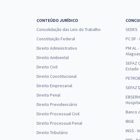
CONTEÚDO JURÍDICO
CONCU
Consolidação das Leis do Trabalho
SEDES
Constituição Federal
PC DF -
Direito Administrativo
PM AL - 
Alagoa
Direito Ambiental
SEFAZ C
Direito Civil
Estado
Direito Constitucional
PETRO
Direito Empresarial
SEFAZ 
Direito Penal
EBSERH 
Hospita
Direito Previdenciário
Banco d
Direito Processual Civil
IBGE
Direito Processual Penal
INSS - 
Direito Tributário