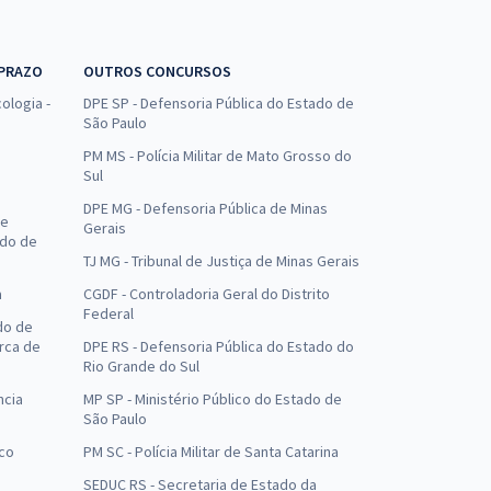
 PRAZO
OUTROS CONCURSOS
ologia -
DPE SP - Defensoria Pública do Estado de
São Paulo
PM MS - Polícia Militar de Mato Grosso do
Sul
DPE MG - Defensoria Pública de Minas
de
Gerais
ado de
TJ MG - Tribunal de Justiça de Minas Gerais
a
CGDF - Controladoria Geral do Distrito
Federal
do de
arca de
DPE RS - Defensoria Pública do Estado do
Rio Grande do Sul
ncia
MP SP - Ministério Público do Estado de
São Paulo
uco
PM SC - Polícia Militar de Santa Catarina
SEDUC RS - Secretaria de Estado da