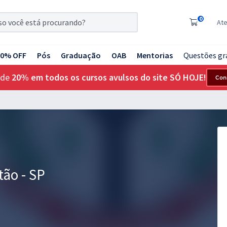
0
At
20% OFF
Pós
Graduação
OAB
Mentorias
Questões gr
 de
20% em todos os cursos avulsos do site SÓ HOJE!
Con
tão - SP