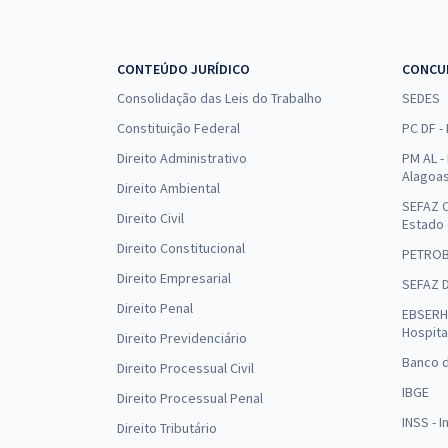
CONTEÚDO JURÍDICO
CONCU
Consolidação das Leis do Trabalho
SEDES
Constituição Federal
PC DF -
Direito Administrativo
PM AL - 
Alagoa
Direito Ambiental
SEFAZ C
Direito Civil
Estado
Direito Constitucional
PETRO
Direito Empresarial
SEFAZ 
Direito Penal
EBSERH 
Hospita
Direito Previdenciário
Banco d
Direito Processual Civil
IBGE
Direito Processual Penal
INSS - 
Direito Tributário