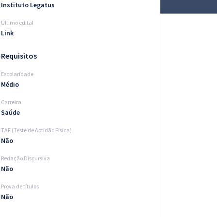
Instituto Legatus
Último edital
Link
Requisitos
Escolaridade
Médio
Carreira
Saúde
TAF (Teste de Aptidão Física)
Não
Redação Discursiva
Não
Prova de títulos
Não