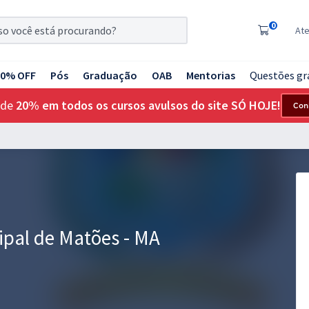
0
At
20% OFF
Pós
Graduação
OAB
Mentorias
Questões gr
 de
20% em todos os cursos avulsos do site SÓ HOJE!
Con
ipal de Matões - MA