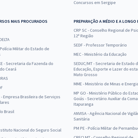
Concursos em Sergipe
RSOS MAIS PROCURADOS
PREPARAÇÃO A MÉDIO E A LONGO
CRP SC - Conselho Regional de Psic
12ª Região
 DELTA
SEDF - Professor Temporário
Polícia Militar do Estado de
s
MEC - Ministério da Educação
E - Secretaria da Fazenda do
SEDUC/MT - Secretaria de Estado 
 do Ceará
Educação, Esporte e Lazer do est
Mato Grosso
BRAS
MME - Ministério de Minas e Energi
DF
MP GO - Ministério Público do Esta
- Empresa Brasileira de Serviços
Goiás - Secretário Auxiliar da Com
lares
Itapuranga
o Brasil
ANVISA - Agência Nacional de Vigilâ
Sanitária
PM PE - Polícia Militar de Pernamb
Instituto Nacional do Seguro Social
CRECI MT - Conselho Regional de