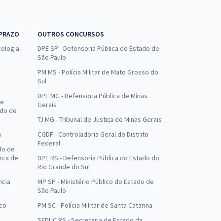
 PRAZO
OUTROS CONCURSOS
ologia -
DPE SP - Defensoria Pública do Estado de
São Paulo
PM MS - Polícia Militar de Mato Grosso do
Sul
DPE MG - Defensoria Pública de Minas
de
Gerais
ado de
TJ MG - Tribunal de Justiça de Minas Gerais
a
CGDF - Controladoria Geral do Distrito
Federal
do de
arca de
DPE RS - Defensoria Pública do Estado do
Rio Grande do Sul
ncia
MP SP - Ministério Público do Estado de
São Paulo
uco
PM SC - Polícia Militar de Santa Catarina
SEDUC RS - Secretaria de Estado da