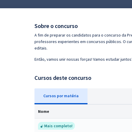
Pós
Graduação
Sobre o concurso
OAB
A fim de preparar os candidatos para o concurso da Pr
professores experientes em concursos públicos. O cur
Mentorias
editais.
Então, vamos unir nossas forças! Vamos estudar juntos
Questões grátis
Conteúdo gratuito
Cursos deste concurso
Blog
Cursos
p
or matéria
Aprovados
Nome
Atendimento
Mais completo!