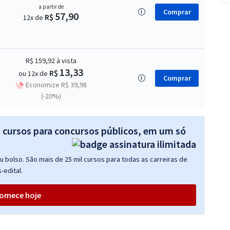
a partir de
Comprar
57,90
R$
12x de
R$ 159,92
à vista
13,33
R$
ou 12x de
Comprar
Economize R$ 39,98
(-20%)
s cursos para concursos públicos, em um só
 bolso. São mais de 25 mil cursos para todas as carreiras de
-edital.
omece hoje