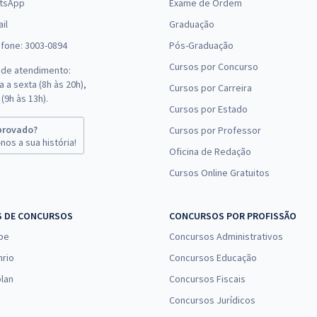
tsApp
Exame de Ordem
il
Graduação
efone: 3003-0894
Pós-Graduação
Cursos por Concurso
 de atendimento:
 a sexta (8h às 20h),
Cursos por Carreira
(9h às 13h).
Cursos por Estado
provado?
Cursos por Professor
nos a sua história!
Oficina de Redação
Cursos Online Gratuitos
S DE CONCURSOS
CONCURSOS POR PROFISSÃO
pe
Concursos Administrativos
nrio
Concursos Educação
lan
Concursos Fiscais
Concursos Jurídicos