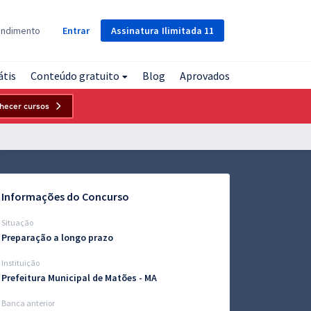
Assinatura
Ilimitada
11
endimento
Entrar
átis
Conteúdo gratuito
Blog
Aprovados
hecer cursos
Informações do Concurso
Situação
Preparação a longo prazo
Instituição
Prefeitura Municipal de Matões - MA
Banca anterior