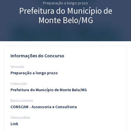
Preparação a longo prazo
Pós
Prefeitura do Município de
Graduação
Monte Belo/MG
OAB
Mentorias
Informações do Concurso
Questões grátis
Situação
Conteúdo gratuito
Preparação a longo prazo
Instituição
Blog
Prefeitura do Município de Monte Belo/MG
Aprovados
Banca anterior
CONSCAM - Assessoria e Consultoria
Atendimento
Último edital
Link