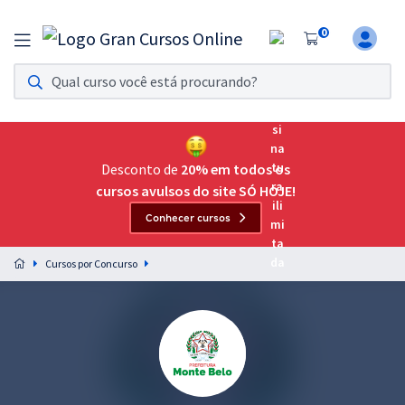
0
Assinatura Ilimitada 11
Acesso a todos os cursos. Teste grátis por 7 dias!
Assinatura OAB Até Passar
Acesso ilimitado a toda preparação para o Exame da
Desconto de
20% em todos os
Ordem, até você passar!
cursos avulsos do site SÓ HOJE!
Conhecer cursos
Residências Multiprofissionais
Preparação completa e intensiva para as principais
Cursos por Concurso
residências em saúde do Brasil
Concursos
Assinatura Ilimitada
Cursos 20% OFF