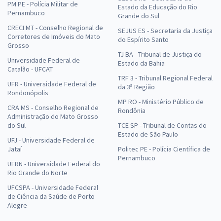
PM PE - Polícia Militar de
Estado da Educação do Rio
Pernambuco
Grande do Sul
CRECI MT - Conselho Regional de
SEJUS ES - Secretaria da Justiça
Corretores de Imóveis do Mato
do Espírito Santo
Grosso
TJ BA - Tribunal de Justiça do
Universidade Federal de
Estado da Bahia
Catalão - UFCAT
TRF 3 - Tribunal Regional Federal
UFR - Universidade Federal de
da 3ª Região
Rondonópolis
MP RO - Ministério Público de
CRA MS - Conselho Regional de
Rondônia
Administração do Mato Grosso
do Sul
TCE SP - Tribunal de Contas do
Estado de São Paulo
UFJ - Universidade Federal de
Jataí
Politec PE - Polícia Científica de
Pernambuco
UFRN - Universidade Federal do
Rio Grande do Norte
UFCSPA - Universidade Federal
de Ciência da Saúde de Porto
Alegre