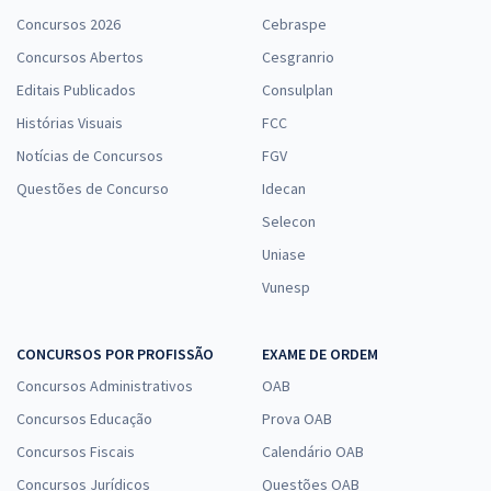
Concursos 2026
Cebraspe
Concursos Abertos
Cesgranrio
Editais Publicados
Consulplan
Histórias Visuais
FCC
Notícias de Concursos
FGV
Questões de Concurso
Idecan
Selecon
Uniase
Vunesp
CONCURSOS POR PROFISSÃO
EXAME DE ORDEM
Concursos Administrativos
OAB
Concursos Educação
Prova OAB
Concursos Fiscais
Calendário OAB
Concursos Jurídicos
Questões OAB