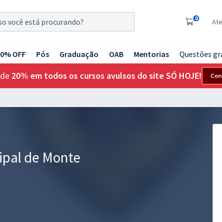
0
At
20% OFF
Pós
Graduação
OAB
Mentorias
Questões gr
 de
20% em todos os cursos avulsos do site SÓ HOJE!
Con
ipal de Monte