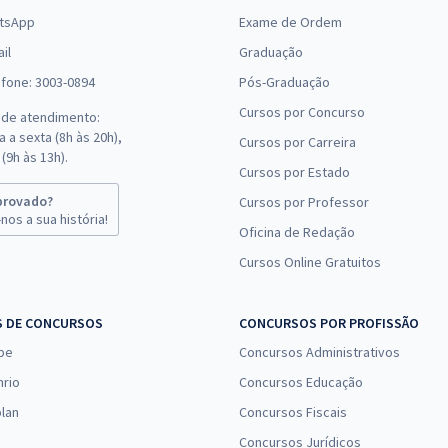
tsApp
Exame de Ordem
il
Graduação
efone: 3003-0894
Pós-Graduação
Cursos por Concurso
 de atendimento:
 a sexta (8h às 20h),
Cursos por Carreira
(9h às 13h).
Cursos por Estado
provado?
Cursos por Professor
nos a sua história!
Oficina de Redação
Cursos Online Gratuitos
S DE CONCURSOS
CONCURSOS POR PROFISSÃO
pe
Concursos Administrativos
nrio
Concursos Educação
lan
Concursos Fiscais
Concursos Jurídicos