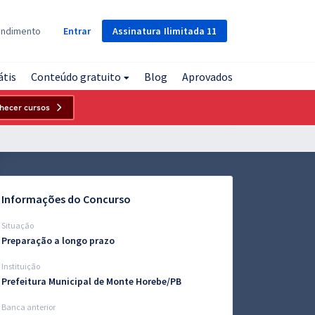
Assinatura
Ilimitada
11
endimento
Entrar
átis
Conteúdo gratuito
Blog
Aprovados
hecer cursos
Informações do Concurso
Situação
Preparação a longo prazo
Instituição
Prefeitura Municipal de Monte Horebe/PB
Banca anterior