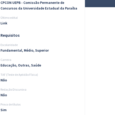
CPCON UEPB - Comissão Permanente de
Concursos da Universidade Estadual da Paraíba
Último edital
Link
Requisitos
Escolaridade
Fundamental, Médio, Superior
Carreira
Educação, Outras, Saúde
TAF (Teste de Aptidão Física)
Não
Redação Discursiva
Não
Prova de títulos
Sim