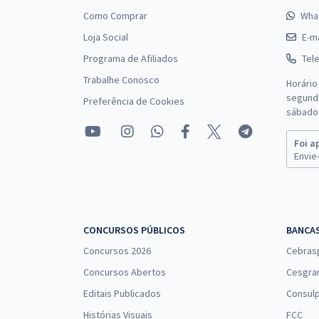
Como Comprar
Wha
Loja Social
E-ma
Programa de Afiliados
Tel
Trabalhe Conosco
Horário
segunda
Preferência de Cookies
sábado 
Foi a
Envie-
CONCURSOS PÚBLICOS
BANCA
Concursos 2026
Cebras
Concursos Abertos
Cesgra
Editais Publicados
Consulp
Histórias Visuais
FCC