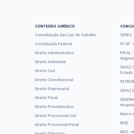
CONTEÚDO JURÍDICO
CONCU
Consolidação das Leis do Trabalho
SEDES
Constituição Federal
PC DF -
Direito Administrativo
PM AL - 
Alagoa
Direito Ambiental
SEFAZ C
Direito Civil
Estado
Direito Constitucional
PETRO
Direito Empresarial
SEFAZ 
Direito Penal
EBSERH 
Hospita
Direito Previdenciário
Banco d
Direito Processual Civil
IBGE
Direito Processual Penal
INSS - 
Direito Tributário