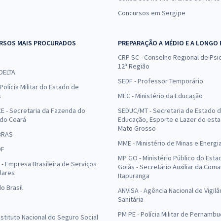
Concursos em Sergipe
RSOS MAIS PROCURADOS
PREPARAÇÃO A MÉDIO E A LONGO
CRP SC - Conselho Regional de Psic
12ª Região
 DELTA
SEDF - Professor Temporário
Polícia Militar do Estado de
s
MEC - Ministério da Educação
E - Secretaria da Fazenda do
SEDUC/MT - Secretaria de Estado 
 do Ceará
Educação, Esporte e Lazer do est
Mato Grosso
BRAS
MME - Ministério de Minas e Energi
DF
MP GO - Ministério Público do Esta
- Empresa Brasileira de Serviços
Goiás - Secretário Auxiliar da Com
lares
Itapuranga
o Brasil
ANVISA - Agência Nacional de Vigilâ
Sanitária
PM PE - Polícia Militar de Pernamb
Instituto Nacional do Seguro Social