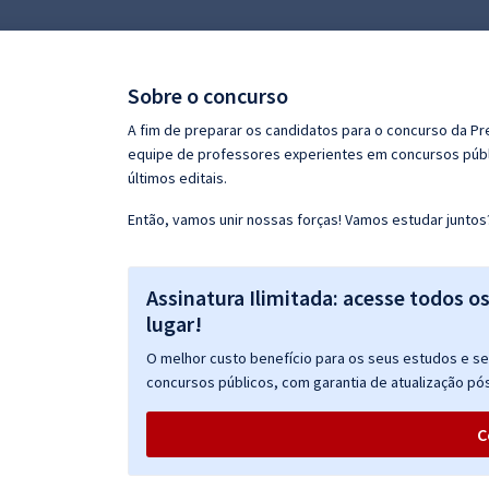
Pós
Graduação
Sobre o concurso
OAB
A fim de preparar os candidatos para o concurso da Pr
equipe de professores experientes em concursos públi
Mentorias
últimos editais.
Então, vamos unir nossas forças! Vamos estudar juntos
Questões grátis
Conteúdo gratuito
Assinatura Ilimitada: acesse todos o
Blog
lugar!
Aprovados
O melhor custo benefício para os seus estudos e seu
concursos públicos, com garantia de atualização pós
Atendimento
C