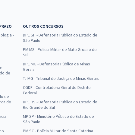
 PRAZO
OUTROS CONCURSOS
ologia -
DPE SP - Defensoria Pública do Estado de
São Paulo
PM MS - Polícia Militar de Mato Grosso do
Sul
DPE MG - Defensoria Pública de Minas
de
Gerais
ado de
TJ MG - Tribunal de Justiça de Minas Gerais
a
CGDF - Controladoria Geral do Distrito
Federal
do de
arca de
DPE RS - Defensoria Pública do Estado do
Rio Grande do Sul
ncia
MP SP - Ministério Público do Estado de
São Paulo
uco
PM SC - Polícia Militar de Santa Catarina