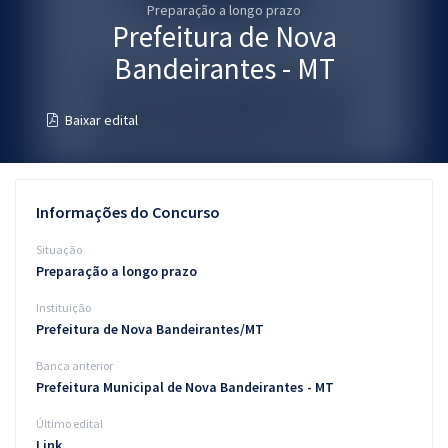
Preparação a longo prazo
Pós
Prefeitura de Nova
Graduação
Bandeirantes - MT
OAB
Baixar edital
Mentorias
Questões grátis
Informações do Concurso
Conteúdo gratuito
Situação
Preparação a longo prazo
Blog
Instituição
Aprovados
Prefeitura de Nova Bandeirantes/MT
Banca anterior
Atendimento
Prefeitura Municipal de Nova Bandeirantes - MT
Último edital
Link