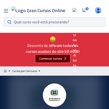
0
Assinatura Ilimitada 11
Acesso a todos os cursos. Teste grátis por 7 dias!
Assinatura OAB Até Passar
Acesso ilimitado a toda preparação para o Exame da
Desconto de
20% em todos os
Ordem, até você passar!
cursos avulsos do site SÓ HOJE!
Conhecer cursos
Residências Multiprofissionais
Preparação completa e intensiva para as principais
Cursos por Concurso
residências em saúde do Brasil
Concursos
Assinatura Ilimitada
Cursos 20% OFF