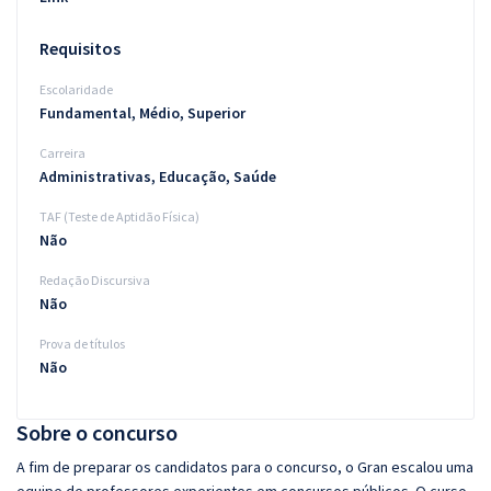
Requisitos
Escolaridade
Fundamental, Médio, Superior
Carreira
Administrativas, Educação, Saúde
TAF (Teste de Aptidão Física)
Não
Redação Discursiva
Não
Prova de títulos
Não
Sobre o concurso
A fim de preparar os candidatos para o concurso, o Gran escalou uma