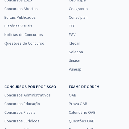
Concursos 2026
Cebraspe
Concursos Abertos
Cesgranrio
Editais Publicados
Consulplan
Histórias Visuais
FCC
Notícias de Concursos
FGV
Questões de Concurso
Idecan
Selecon
Uniase
Vunesp
CONCURSOS POR PROFISSÃO
EXAME DE ORDEM
Concursos Administrativos
OAB
Concursos Educação
Prova OAB
Concursos Fiscais
Calendário OAB
Concursos Jurídicos
Questões OAB