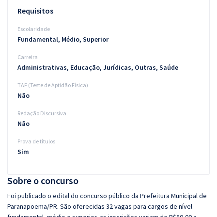
Requisitos
Escolaridade
Fundamental, Médio, Superior
Carreira
Administrativas, Educação, Jurídicas, Outras, Saúde
TAF (Teste de Aptidão Física)
Não
Redação Discursiva
Não
Prova de títulos
Sim
Sobre o concurso
Foi publicado o edital do concurso público da Prefeitura Municipal de
Paranapoema/PR. São oferecidas 32 vagas para cargos de nível