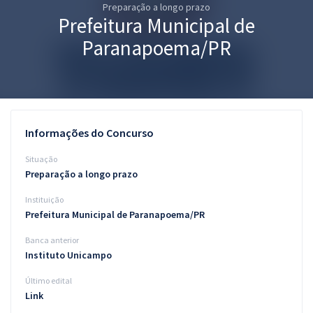
Preparação a longo prazo
Pós
Prefeitura Municipal de
Graduação
Paranapoema/PR
OAB
Mentorias
Informações do Concurso
Questões grátis
Situação
Conteúdo gratuito
Preparação a longo prazo
Instituição
Blog
Prefeitura Municipal de Paranapoema/PR
Aprovados
Banca anterior
Instituto Unicampo
Atendimento
Último edital
Link