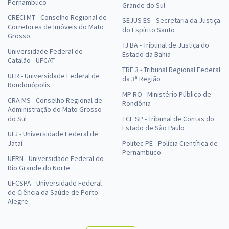
Pernambuco
Grande do Sul
CRECI MT - Conselho Regional de
SEJUS ES - Secretaria da Justiça
Corretores de Imóveis do Mato
do Espírito Santo
Grosso
TJ BA - Tribunal de Justiça do
Universidade Federal de
Estado da Bahia
Catalão - UFCAT
TRF 3 - Tribunal Regional Federal
UFR - Universidade Federal de
da 3ª Região
Rondonópolis
MP RO - Ministério Público de
CRA MS - Conselho Regional de
Rondônia
Administração do Mato Grosso
do Sul
TCE SP - Tribunal de Contas do
Estado de São Paulo
UFJ - Universidade Federal de
Jataí
Politec PE - Polícia Científica de
Pernambuco
UFRN - Universidade Federal do
Rio Grande do Norte
UFCSPA - Universidade Federal
de Ciência da Saúde de Porto
Alegre