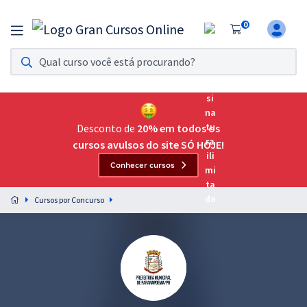
0
Assinatura Ilimitada 11
Acesso a todos os cursos. Teste grátis por 7 dias!
Assinatura OAB Até Passar
Acesso ilimitado a toda preparação para o Exame da
Desconto de
20% em todos os
Ordem, até você passar!
cursos avulsos do site SÓ HOJE!
Conhecer cursos
Residências Multiprofissionais
Preparação completa e intensiva para as principais
Cursos por Concurso
residências em saúde do Brasil
Concursos
Assinatura Ilimitada
Cursos 20% OFF