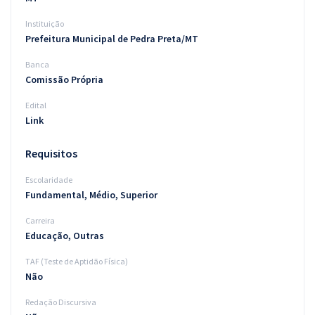
Instituição
Prefeitura Municipal de Pedra Preta/MT
Banca
Comissão Própria
Edital
Link
Requisitos
Escolaridade
Fundamental, Médio, Superior
Carreira
Educação, Outras
TAF (Teste de Aptidão Física)
Não
Redação Discursiva