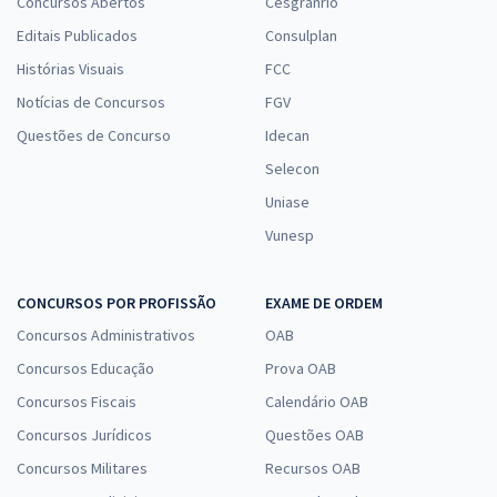
Concursos Abertos
Cesgranrio
Editais Publicados
Consulplan
Histórias Visuais
FCC
Notícias de Concursos
FGV
Questões de Concurso
Idecan
Selecon
Uniase
Vunesp
CONCURSOS POR PROFISSÃO
EXAME DE ORDEM
Concursos Administrativos
OAB
Concursos Educação
Prova OAB
Concursos Fiscais
Calendário OAB
Concursos Jurídicos
Questões OAB
Concursos Militares
Recursos OAB