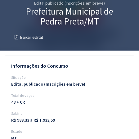
Edital publicado (Inscrições em breve)
Pós
Prefeitura Municipal de
Graduação
Pedra Preta/MT
OAB
Baixar edital
Mentorias
Questões grátis
Informações do Concurso
Conteúdo gratuito
Situação
Edital publicado (Inscrições em breve)
Blog
Total de vagas
Aprovados
48 + CR
Salário
Atendimento
R$ 983,33 a R$ 1.933,59
Estado
MT