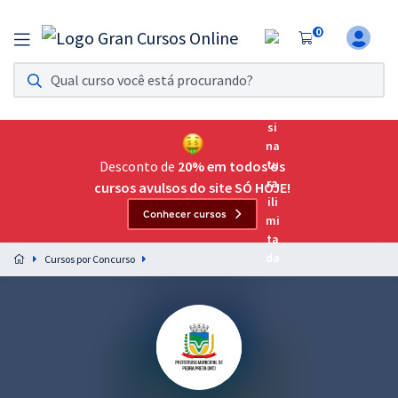
0
Assinatura Ilimitada 11
Acesso a todos os cursos. Teste grátis por 7 dias!
Assinatura OAB Até Passar
Acesso ilimitado a toda preparação para o Exame da
Desconto de
20% em todos os
Ordem, até você passar!
cursos avulsos do site SÓ HOJE!
Conhecer cursos
Residências Multiprofissionais
Preparação completa e intensiva para as principais
Cursos por Concurso
residências em saúde do Brasil
Concursos
Assinatura Ilimitada
Cursos 20% OFF