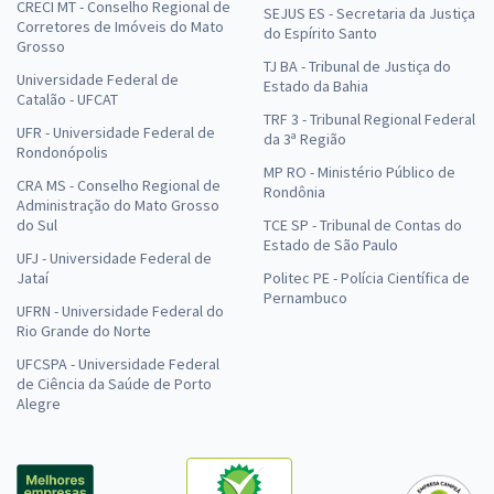
CRECI MT - Conselho Regional de
SEJUS ES - Secretaria da Justiça
Corretores de Imóveis do Mato
do Espírito Santo
Grosso
TJ BA - Tribunal de Justiça do
Universidade Federal de
Estado da Bahia
Catalão - UFCAT
TRF 3 - Tribunal Regional Federal
UFR - Universidade Federal de
da 3ª Região
Rondonópolis
MP RO - Ministério Público de
CRA MS - Conselho Regional de
Rondônia
Administração do Mato Grosso
do Sul
TCE SP - Tribunal de Contas do
Estado de São Paulo
UFJ - Universidade Federal de
Jataí
Politec PE - Polícia Científica de
Pernambuco
UFRN - Universidade Federal do
Rio Grande do Norte
UFCSPA - Universidade Federal
de Ciência da Saúde de Porto
Alegre