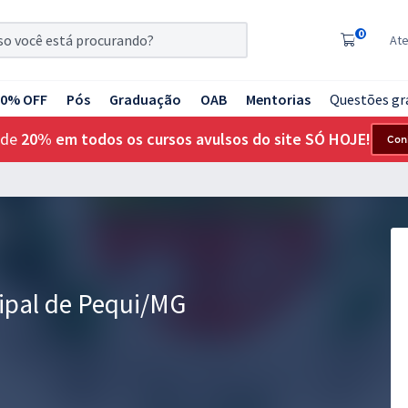
0
At
20% OFF
Pós
Graduação
OAB
Mentorias
Questões gr
 de
20% em todos os cursos avulsos do site SÓ HOJE!
Con
cipal de Pequi/MG