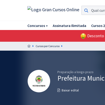
Assinatura Ilimitada 11
Concursos
Assinatura Ilimitada
Cursos 
Acesso a todos os cursos. Teste grátis por 7 dias!
Desconto
Assinatura OAB Até Passar
Acesso ilimitado a toda preparação para o Exame da
Cursos por Concurso
Ordem, até você passar!
Residências Multiprofissionais
Preparação completa e intensiva para as principais
residências em saúde do Brasil
Preparação a longo prazo
Prefeitura Muni
Concursos
Baixar edital
Assinatura Ilimitada
Cursos 20% OFF