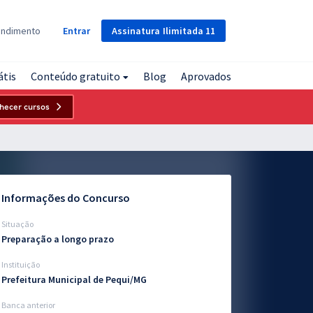
Assinatura
Ilimitada
11
endimento
Entrar
átis
Conteúdo gratuito
Blog
Aprovados
hecer cursos
Informações do Concurso
Situação
Preparação a longo prazo
Instituição
Prefeitura Municipal de Pequi/MG
Banca anterior