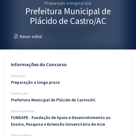
Preparação a longo prazo
Pós
Prefeitura Municipal de
Graduação
Plácido de Castro/AC
OAB
Baixar edital
Mentorias
Questões grátis
Informações do Concurso
Conteúdo gratuito
Situação
Preparação a longo prazo
Blog
Instituição
Aprovados
Prefeitura Municipal de Plácido de Castro/AC
Banca anterior
Atendimento
FUNDAPE - Fundação de Apoio e Desenvolvimento ao
Ensino, Pesquisa e Extensão Universitária do Acre
Último edital