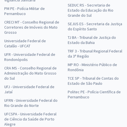
Vigilância Sanitária
SEDUC RS - Secretaria de
PM PE - Polícia Militar de
Estado da Educação do Rio
Pernambuco
Grande do Sul
CRECI MT - Conselho Regional de
SEJUS ES - Secretaria da Justiça
Corretores de Imóveis do Mato
do Espírito Santo
Grosso
TJ BA - Tribunal de Justiça do
Universidade Federal de
Estado da Bahia
Catalão - UFCAT
TRF 3 - Tribunal Regional Federal
UFR - Universidade Federal de
da 3ª Região
Rondonópolis
MP RO - Ministério Público de
CRA MS - Conselho Regional de
Rondônia
Administração do Mato Grosso
do Sul
TCE SP - Tribunal de Contas do
Estado de São Paulo
UFJ - Universidade Federal de
Jataí
Politec PE - Polícia Científica de
Pernambuco
UFRN - Universidade Federal do
Rio Grande do Norte
UFCSPA - Universidade Federal
de Ciência da Saúde de Porto
Alegre