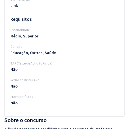
Link
Requisitos
Escolaridade
Médio, Superior
Carreira
Educação, Outras, Saúde
TAF (Teste de Aptidão Física)
Não
Redação Discursiva
Não
Prova de títulos
Não
Sobre o concurso