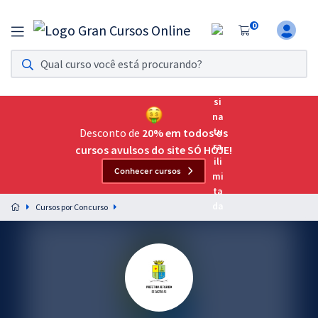
0
Assinatura Ilimitada 11
Acesso a todos os cursos. Teste grátis por 7 dias!
Assinatura OAB Até Passar
Acesso ilimitado a toda preparação para o Exame da
Desconto de
20% em todos os
Ordem, até você passar!
cursos avulsos do site SÓ HOJE!
Conhecer cursos
Residências Multiprofissionais
Preparação completa e intensiva para as principais
Cursos por Concurso
residências em saúde do Brasil
Concursos
Assinatura Ilimitada
Cursos 20% OFF