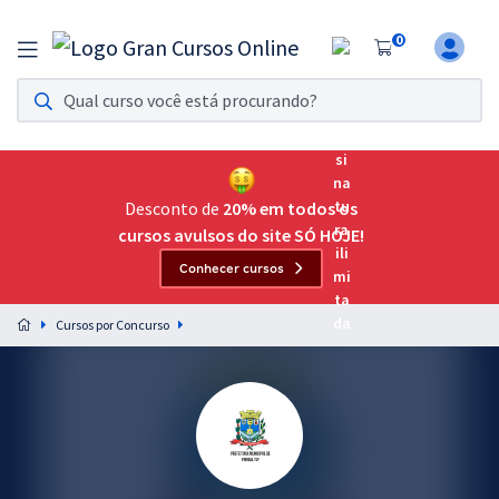
0
Assinatura Ilimitada 11
Acesso a todos os cursos. Teste grátis por 7 dias!
Assinatura OAB Até Passar
Acesso ilimitado a toda preparação para o Exame da
Desconto de
20% em todos os
Ordem, até você passar!
cursos avulsos do site SÓ HOJE!
Conhecer cursos
Residências Multiprofissionais
Preparação completa e intensiva para as principais
Cursos por Concurso
residências em saúde do Brasil
Concursos
Assinatura Ilimitada
Cursos 20% OFF