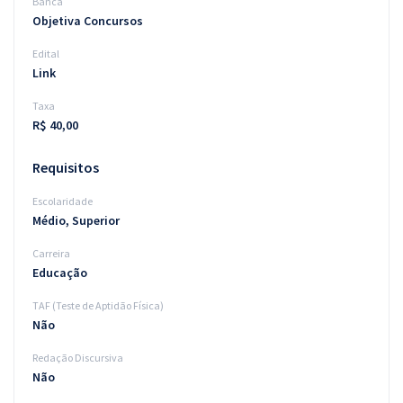
Banca
Objetiva Concursos
Edital
Link
Taxa
R$ 40,00
Requisitos
Escolaridade
Médio, Superior
Carreira
Educação
TAF (Teste de Aptidão Física)
Não
Redação Discursiva
Não