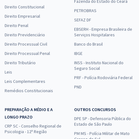
Fazenda do Estado do Ceará
Direito Constitucional
PETROBRAS
Direito Empresarial
SEFAZ DF
Direito Penal
EBSERH - Empresa Brasileira de
Direito Previdenciário
Serviços Hospitalares
Direito Processual Civil
Banco do Brasil
Direito Processual Penal
IBGE
Direito Tributário
INSS - Instituto Nacional do
Seguro Social
Leis
PRF - Polícia Rodoviária Federal
Leis Complementares
PND
Remédios Constitucionais
PREPARAÇÃO A MÉDIO E A
OUTROS CONCURSOS
LONGO PRAZO
DPE SP - Defensoria Pública do
Estado de São Paulo
CRP SC - Conselho Regional de
Psicologia - 12ª Região
PM MS - Polícia Militar de Mato