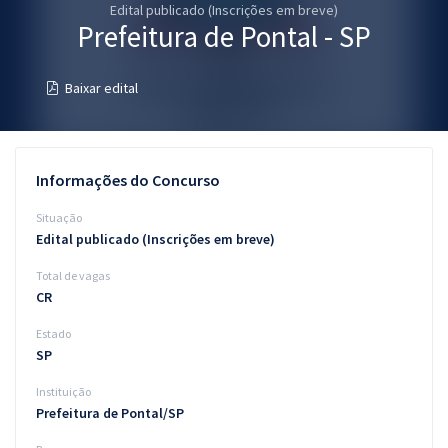
Edital publicado (Inscrições em breve)
Pós
Prefeitura de Pontal - SP
Graduação
Baixar edital
OAB
Mentorias
Informações do Concurso
Questões grátis
Situação
Edital publicado (Inscrições em breve)
Conteúdo gratuito
Total de vagas
Blog
CR
Aprovados
Estado
SP
Atendimento
Instituição
Prefeitura de Pontal/SP