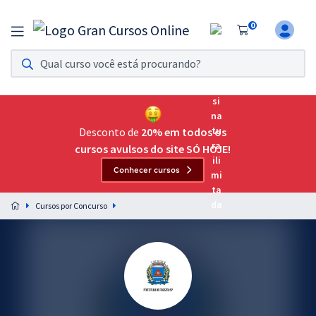
0
Assinatura Ilimitada 11
Acesso a todos os cursos. Teste grátis por 7 dias!
Assinatura OAB Até Passar
Acesso ilimitado a toda preparação para o Exame da
Desconto de
20% em todos os
Ordem, até você passar!
cursos avulsos do site SÓ HOJE!
Conhecer cursos
Residências Multiprofissionais
Preparação completa e intensiva para as principais
Cursos por Concurso
residências em saúde do Brasil
Concursos
Assinatura Ilimitada
Cursos 20% OFF