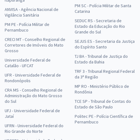
Itapuranga
PM SC - Polícia Militar de Santa
ANVISA - Agência Nacional de
Catarina
Vigilância Sanitária
SEDUC RS - Secretaria de
PM PE - Polícia Militar de
Estado da Educação do Rio
Pernambuco
Grande do Sul
CRECI MT - Conselho Regional de
SEJUS ES - Secretaria da Justiça
Corretores de Imóveis do Mato
do Espírito Santo
Grosso
TJ BA - Tribunal de Justiça do
Universidade Federal de
Estado da Bahia
Catalão - UFCAT
TRF 3 - Tribunal Regional Federal
UFR - Universidade Federal de
da 3ª Região
Rondonópolis
MP RO - Ministério Público de
CRA MS - Conselho Regional de
Rondônia
Administração do Mato Grosso
do Sul
TCE SP - Tribunal de Contas do
Estado de São Paulo
UFJ - Universidade Federal de
Jataí
Politec PE - Polícia Científica de
Pernambuco
UFRN - Universidade Federal do
Rio Grande do Norte