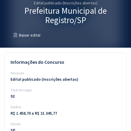
Edital publicado (Inscrições abertas)
Pós
Prefeitura Municipal de
Graduação
Registro/SP
OAB
Baixar edital
Mentorias
Questões grátis
Informações do Concurso
Conteúdo gratuito
Situação
Edital publicado (Inscrições abertas)
Blog
Total de vagas
Aprovados
92
Salário
Atendimento
R$ 1.458,70 a R$ 21.345,77
Estado
SP