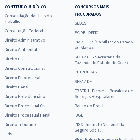
CONTEÚDO JURÍDICO
CONCURSOS MAIS
PROCURADOS
Consolidação das Leis do
Trabalho
SEDES
Constituição Federal
PC DF - DELTA
Direito Administrativo
PM AL - Polícia Militar do Estado
de Alagoas
Direito Ambiental
SEFAZ CE - Secretaria da
Direito Civil
Fazenda do Estado do Ceará
Direito Constitucional
PETROBRAS
Direito Empresarial
SEFAZ DF
Direito Penal
EBSERH - Empresa Brasileira de
Direito Previdenciário
Serviços Hospitalares
Direito Processual Civil
Banco do Brasil
Direito Processual Penal
IBGE
Direito Tributário
INSS - Instituto Nacional do
Seguro Social
Leis
PRF - Polícia Rodoviária Federal