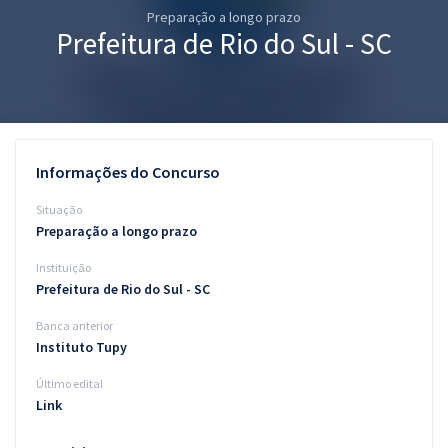
Preparação a longo prazo
Pós
Prefeitura de Rio do Sul - SC
Graduação
OAB
Mentorias
Informações do Concurso
Questões grátis
Situação
Preparação a longo prazo
Conteúdo gratuito
Instituição
Blog
Prefeitura de Rio do Sul - SC
Aprovados
Banca anterior
Instituto Tupy
Atendimento
Último edital
Link