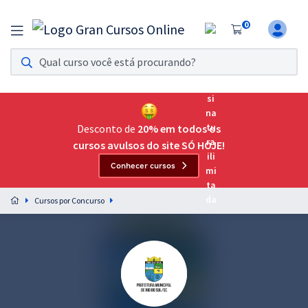
0
Assinatura Ilimitada 11
Acesso a todos os cursos. Teste grátis por 7 dias!
Assinatura OAB Até Passar
Acesso ilimitado a toda preparação para o Exame da
Desconto de
20% em todos os
Ordem, até você passar!
cursos avulsos do site SÓ HOJE!
Conhecer cursos
Residências Multiprofissionais
Preparação completa e intensiva para as principais
Cursos por Concurso
residências em saúde do Brasil
Concursos
Assinatura Ilimitada
Cursos 20% OFF