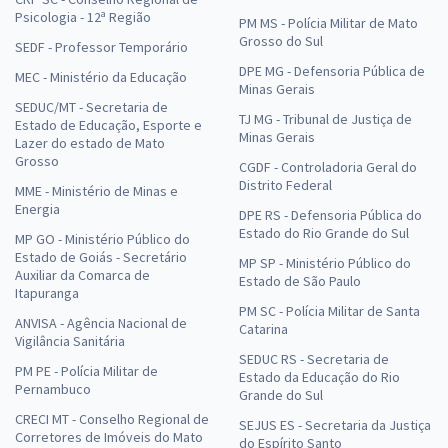
Psicologia - 12ª Região
PM MS - Polícia Militar de Mato
Grosso do Sul
SEDF - Professor Temporário
DPE MG - Defensoria Pública de
MEC - Ministério da Educação
Minas Gerais
SEDUC/MT - Secretaria de
TJ MG - Tribunal de Justiça de
Estado de Educação, Esporte e
Minas Gerais
Lazer do estado de Mato
Grosso
CGDF - Controladoria Geral do
Distrito Federal
MME - Ministério de Minas e
Energia
DPE RS - Defensoria Pública do
Estado do Rio Grande do Sul
MP GO - Ministério Público do
Estado de Goiás - Secretário
MP SP - Ministério Público do
Auxiliar da Comarca de
Estado de São Paulo
Itapuranga
PM SC - Polícia Militar de Santa
ANVISA - Agência Nacional de
Catarina
Vigilância Sanitária
SEDUC RS - Secretaria de
PM PE - Polícia Militar de
Estado da Educação do Rio
Pernambuco
Grande do Sul
CRECI MT - Conselho Regional de
SEJUS ES - Secretaria da Justiça
Corretores de Imóveis do Mato
do Espírito Santo