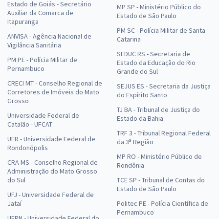
Estado de Goiás - Secretário
MP SP - Ministério Público do
Auxiliar da Comarca de
Estado de São Paulo
Itapuranga
PM SC - Polícia Militar de Santa
ANVISA - Agência Nacional de
Catarina
Vigilância Sanitária
SEDUC RS - Secretaria de
PM PE - Polícia Militar de
Estado da Educação do Rio
Pernambuco
Grande do Sul
CRECI MT - Conselho Regional de
SEJUS ES - Secretaria da Justiça
Corretores de Imóveis do Mato
do Espírito Santo
Grosso
TJ BA - Tribunal de Justiça do
Universidade Federal de
Estado da Bahia
Catalão - UFCAT
TRF 3 - Tribunal Regional Federal
UFR - Universidade Federal de
da 3ª Região
Rondonópolis
MP RO - Ministério Público de
CRA MS - Conselho Regional de
Rondônia
Administração do Mato Grosso
do Sul
TCE SP - Tribunal de Contas do
Estado de São Paulo
UFJ - Universidade Federal de
Jataí
Politec PE - Polícia Científica de
Pernambuco
UFRN - Universidade Federal do