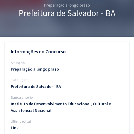
Preparação a longo prazo
Pós
Prefeitura de Salvador - BA
Graduação
OAB
Mentorias
Informações do Concurso
Questões grátis
Situação
Preparação a longo prazo
Conteúdo gratuito
Instituição
Blog
Prefeitura de Salvador - BA
Aprovados
Banca anterior
Instituto de Desenvolvimento Educacional, Cultural e
Assistencial Nacional
Atendimento
Último edital
Link