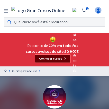
0
Assinatura Ilimitada 11
Acesso a todos os cursos. Teste grátis por 7 dias!
Assinatura OAB Até Passar
Acesso ilimitado a toda preparação para o Exame da
Desconto de
20% em todos os
Ordem, até você passar!
cursos avulsos do site SÓ HOJE!
Conhecer cursos
Residências Multiprofissionais
Preparação completa e intensiva para as principais
Cursos por Concurso
residências em saúde do Brasil
Concursos
Assinatura Ilimitada
Cursos 20% OFF