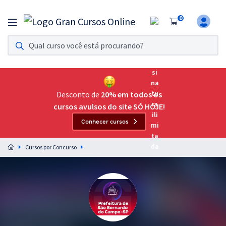
0
Assinatura Ilimitada 11
Acesso a todos os cursos. Teste grátis por 7 dias!
Assinatura OAB Até Passar
Acesso ilimitado a toda preparação para o Exame da
Desconto de
20% em todos os
Ordem, até você passar!
cursos avulsos do site SÓ HOJE!
Conhecer cursos
Residências Multiprofissionais
Preparação completa e intensiva para as principais
Cursos por Concurso
residências em saúde do Brasil
Concursos
Assinatura Ilimitada
Cursos 20% OFF