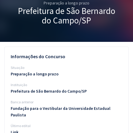
Preparação a longo prazo
Pós
Prefeitura de São Bernardo
Graduação
do Campo/SP
OAB
Mentorias
Informações do Concurso
Questões grátis
Situação
Conteúdo gratuito
Preparação a longo prazo
Instituição
Blog
Prefeitura de São Bernardo do Campo/SP
Aprovados
Banca anterior
Fundação para o Vestibular da Universidade Estadual
Atendimento
Paulista
Último edital
Link