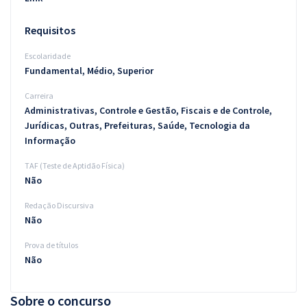
Requisitos
Escolaridade
Fundamental, Médio, Superior
Carreira
Administrativas, Controle e Gestão, Fiscais e de Controle,
Jurídicas, Outras, Prefeituras, Saúde, Tecnologia da
Informação
TAF (Teste de Aptidão Física)
Não
Redação Discursiva
Não
Prova de títulos
Não
Sobre o concurso