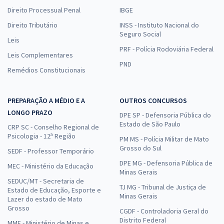
Direito Processual Penal
IBGE
Direito Tributário
INSS - Instituto Nacional do
Seguro Social
Leis
PRF - Polícia Rodoviária Federal
Leis Complementares
PND
Remédios Constitucionais
PREPARAÇÃO A MÉDIO E A
OUTROS CONCURSOS
LONGO PRAZO
DPE SP - Defensoria Pública do
Estado de São Paulo
CRP SC - Conselho Regional de
Psicologia - 12ª Região
PM MS - Polícia Militar de Mato
Grosso do Sul
SEDF - Professor Temporário
DPE MG - Defensoria Pública de
MEC - Ministério da Educação
Minas Gerais
SEDUC/MT - Secretaria de
TJ MG - Tribunal de Justiça de
Estado de Educação, Esporte e
Minas Gerais
Lazer do estado de Mato
Grosso
CGDF - Controladoria Geral do
Distrito Federal
MME - Ministério de Minas e