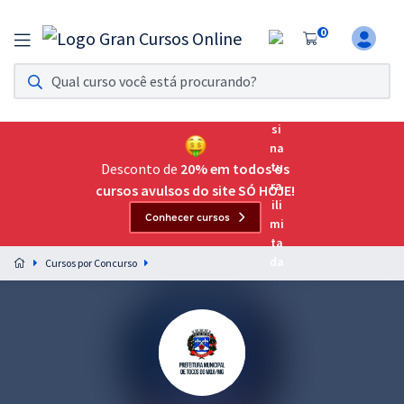
0
Assinatura Ilimitada 11
Acesso a todos os cursos. Teste grátis por 7 dias!
Assinatura OAB Até Passar
Acesso ilimitado a toda preparação para o Exame da
Desconto de
20% em todos os
Ordem, até você passar!
cursos avulsos do site SÓ HOJE!
Conhecer cursos
Residências Multiprofissionais
Preparação completa e intensiva para as principais
Cursos por Concurso
residências em saúde do Brasil
Concursos
Assinatura Ilimitada
Cursos 20% OFF