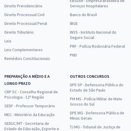
EBSERH - Empresa Brasileira de
Direito Previdenciário
Serviços Hospitalares
Direito Processual Civil
Banco do Brasil
Direito Processual Penal
IBGE
Direito Tributário
INSS - Instituto Nacional do
Seguro Social
Leis
PRF - Polícia Rodoviária Federal
Leis Complementares
PND
Remédios Constitucionais
PREPARAÇÃO A MÉDIO E A
OUTROS CONCURSOS
LONGO PRAZO
DPE SP - Defensoria Pública do
Estado de São Paulo
CRP SC - Conselho Regional de
Psicologia - 12ª Região
PM MS - Polícia Militar de Mato
Grosso do Sul
SEDF - Professor Temporário
DPE MG - Defensoria Pública de
MEC - Ministério da Educação
Minas Gerais
SEDUC/MT - Secretaria de
TJ MG - Tribunal de Justiça de
Estado de Educação, Esporte e