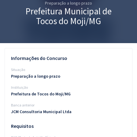
Preparação a longo prazo
Pós
Prefeitura Municipal de
Graduação
Tocos do Moji/MG
OAB
Mentorias
Informações do Concurso
Questões grátis
Situação
Conteúdo gratuito
Preparação a longo prazo
Instituição
Blog
Prefeitura de Tocos do Moji/MG
Aprovados
Banca anterior
JCM Consultoria Municipal Ltda
Atendimento
Requisitos