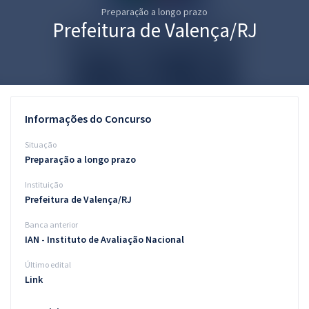
Preparação a longo prazo
Pós
Prefeitura de Valença/RJ
Graduação
OAB
Mentorias
Informações do Concurso
Questões grátis
Situação
Preparação a longo prazo
Conteúdo gratuito
Instituição
Blog
Prefeitura de Valença/RJ
Aprovados
Banca anterior
IAN - Instituto de Avaliação Nacional
Atendimento
Último edital
Link