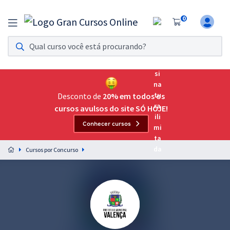
0
Assinatura Ilimitada 11
Acesso a todos os cursos. Teste grátis por 7 dias!
Assinatura OAB Até Passar
Acesso ilimitado a toda preparação para o Exame da
Desconto de
20% em todos os
Ordem, até você passar!
cursos avulsos do site SÓ HOJE!
Conhecer cursos
Residências Multiprofissionais
Preparação completa e intensiva para as principais
Cursos por Concurso
residências em saúde do Brasil
Concursos
Assinatura Ilimitada
Cursos 20% OFF